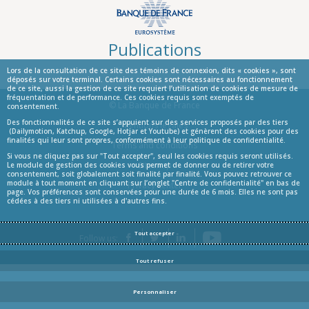
Publications
Lors de la consultation de ce site des témoins de connexion, dits « cookies », sont
déposés sur votre terminal. Certains cookies sont nécessaires au fonctionnement
de ce site, aussi la gestion de ce site requiert l’utilisation de cookies de mesure de
fréquentation et de performance. Ces cookies requis sont exemptés de
© La Banque de France
consentement.
Des fonctionnalités de ce site s’appuient sur des services proposés par des tiers
Informations
Mentions légales
(Dailymotion, Katchup, Google, Hotjar et Youtube) et génèrent des cookies pour des
finalités qui leur sont propres, conformément à leur politique de confidentialité.
Terms and conditions
Si vous ne cliquez pas sur "Tout accepter", seul les cookies requis seront utilisés.
Site map
Le module de gestion des cookies vous permet de donner ou de retirer votre
consentement, soit globalement soit finalité par finalité. Vous pouvez retrouver ce
module à tout moment en cliquant sur l’onglet "Centre de confidentialité" en bas de
Privacy center
page. Vos préférences sont conservées pour une durée de 6 mois. Elles ne sont pas
cédées à des tiers ni utilisées à d'autres fins.
Tout accepter
YouTube
Follow us:
Facebook
Twitter
LinkedIn
Blog
Tout refuser
Personnaliser