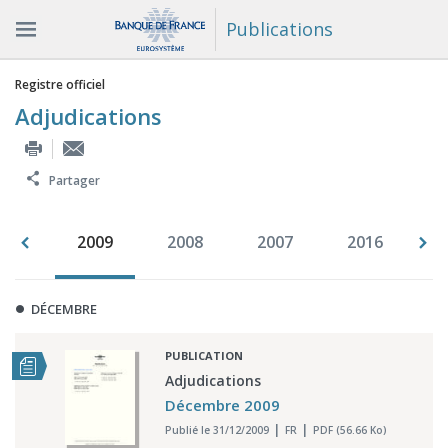
Publications
Vous êtes ici
Registre officiel
Adjudications
Partager
010
2009
2008
2007
2016
2
DÉCEMBRE
PUBLICATION
Adjudications
Décembre 2009
Publié le 31/12/2009
FR
PDF (56.66 Ko)