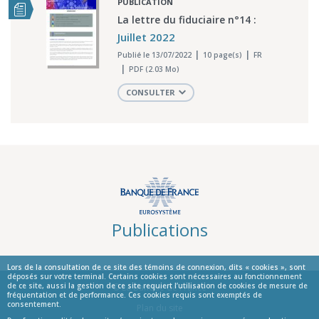
PUBLICATION
La lettre du fiduciaire n°14 :
Juillet 2022
Publié le 13/07/2022
10 page(s)
FR
PDF (2.03 Mo)
CONSULTER
Publications
Lors de la consultation de ce site des témoins de connexion, dits « cookies », sont
déposés sur votre terminal. Certains cookies sont nécessaires au fonctionnement
de ce site, aussi la gestion de ce site requiert l’utilisation de cookies de mesure de
© La Banque de France
fréquentation et de performance. Ces cookies requis sont exemptés de
consentement.
Informations
Plan du site