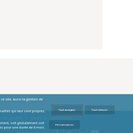
ce site, aussi la gestion de
Tout accepter
Tout refuser
alités qui leur sont propres,
n des cookies
Centre de confidentialité
tement, soit globalement soit
Personnaliser
ées pour une durée de 6 mois.
YouTube
Facebook
Twitter
LinkedIn