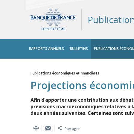
Publicatio
Menu
RAPPORTS ANNUELS
BULLETINS
PUBLICATIONS ÉCONOM
principal
Publications économiques et financières
Vous êtes ici
Projections économ
Afin d’apporter une contribution aux déba
prévisions macroéconomiques relatives à la 
deux années suivantes. Certaines sont suiv
Partager