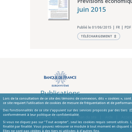
Prévisions économiq
juin 2015
Publié le 01/06/2015
FR
PDF 
TÉLÉCHARGEMENT
Publications
Lors de la consultation de ce site des témoins de connexion, dits « cookies », son
ce site requiert l’utilisation de cookies de mesure de fréquentation et de perfor
Des fonctionnalités de ce site s’appuient sur des services proposés par des tiers (
Informations
conformément à leur politique de confidentialité.
© La Banque de France
Plan du site
Aide
Access
Si vous ne cliquez pas sur "Tout accepter", seul les cookies requis seront utilisé
finalité par finalité. Vous pouvez retrouver ce module à tout moment en cliquant s
Elles ne sont pas cédées à des tiers ni utilisées à d'autres fins.