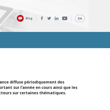
Retrouvez-
Langues
Blog
EN
nous
sur
:
rance diffuse périodiquement des
rtant sur l’année en cours ainsi que les
ecteurs sur certaines thématiques.