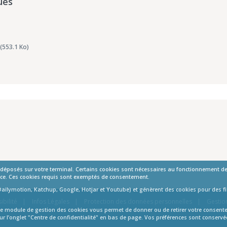
ues
(553.1 Ko)
t déposés sur votre terminal. Certains cookies sont nécessaires au fonctionnement de 
mance. Ces cookies requis sont exemptés de consentement.
Dailymotion, Katchup, Google, Hotjar et Youtube) et génèrent des cookies pour des fin
ibilité
Infos Légales
Protection des données personnelles
Gestio
s. Le module de gestion des cookies vous permet de donner ou de retirer votre consen
ur l’onglet "Centre de confidentialité" en bas de page. Vos préférences sont conserv