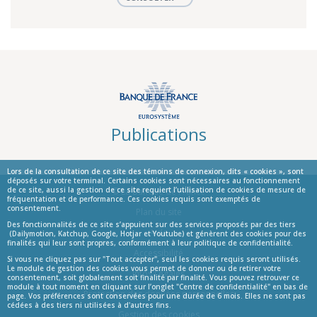
Publications
Lors de la consultation de ce site des témoins de connexion, dits « cookies », sont
déposés sur votre terminal. Certains cookies sont nécessaires au fonctionnement
de ce site, aussi la gestion de ce site requiert l’utilisation de cookies de mesure de
© La Banque de France
fréquentation et de performance. Ces cookies requis sont exemptés de
consentement.
Informations
Plan du site
Des fonctionnalités de ce site s’appuient sur des services proposés par des tiers
Aide
(Dailymotion, Katchup, Google, Hotjar et Youtube) et génèrent des cookies pour des
finalités qui leur sont propres, conformément à leur politique de confidentialité.
Accessibilité
Si vous ne cliquez pas sur "Tout accepter", seul les cookies requis seront utilisés.
Le module de gestion des cookies vous permet de donner ou de retirer votre
Infos Légales
consentement, soit globalement soit finalité par finalité. Vous pouvez retrouver ce
module à tout moment en cliquant sur l’onglet "Centre de confidentialité" en bas de
Protection des données personnelles
page. Vos préférences sont conservées pour une durée de 6 mois. Elles ne sont pas
cédées à des tiers ni utilisées à d'autres fins.
Gestion des cookies