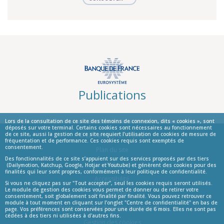
Publications
Lors de la consultation de ce site des témoins de connexion, dits « cookies », sont
déposés sur votre terminal. Certains cookies sont nécessaires au fonctionnement
de ce site, aussi la gestion de ce site requiert l’utilisation de cookies de mesure de
© La Banque de France
fréquentation et de performance. Ces cookies requis sont exemptés de
consentement.
Informations
Plan du site
Des fonctionnalités de ce site s’appuient sur des services proposés par des tiers
Aide
(Dailymotion, Katchup, Google, Hotjar et Youtube) et génèrent des cookies pour des
finalités qui leur sont propres, conformément à leur politique de confidentialité.
Accessibilité
Si vous ne cliquez pas sur "Tout accepter", seul les cookies requis seront utilisés.
Le module de gestion des cookies vous permet de donner ou de retirer votre
Infos Légales
consentement, soit globalement soit finalité par finalité. Vous pouvez retrouver ce
module à tout moment en cliquant sur l’onglet "Centre de confidentialité" en bas de
Protection des données personnelles
page. Vos préférences sont conservées pour une durée de 6 mois. Elles ne sont pas
cédées à des tiers ni utilisées à d'autres fins.
Gestion des cookies