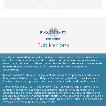
Publications
Lors de la consultation de ce site des témoins de connexion, dits « cookies », sont
déposés sur votre terminal. Certains cookies sont nécessaires au fonctionnement
de ce site, aussi la gestion de ce site requiert l’utilisation de cookies de mesure de
© La Banque de France
fréquentation et de performance. Ces cookies requis sont exemptés de
consentement.
Informations
Plan du site
Des fonctionnalités de ce site s’appuient sur des services proposés par des tiers
Aide
(Dailymotion, Katchup, Google, Hotjar et Youtube) et génèrent des cookies pour des
finalités qui leur sont propres, conformément à leur politique de confidentialité.
Accessibilité
Si vous ne cliquez pas sur "Tout accepter", seul les cookies requis seront utilisés.
Le module de gestion des cookies vous permet de donner ou de retirer votre
Infos Légales
consentement, soit globalement soit finalité par finalité. Vous pouvez retrouver ce
module à tout moment en cliquant sur l’onglet "Centre de confidentialité" en bas de
Protection des données personnelles
page. Vos préférences sont conservées pour une durée de 6 mois. Elles ne sont pas
cédées à des tiers ni utilisées à d'autres fins.
Gestion des cookies