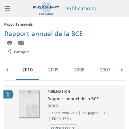
Publications
Vous êtes ici
Rapports annuels
Rapport annuel de la BCE
Partager
011
2010
2009
2008
2007
2
PUBLICATION
Rapport annuel de la BCE
2009
Publié le 19/04/2010
296 page(s)
FR
PDF (4.37 Mo)
CONSULTER