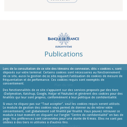
Publications
Lors de la consultation de ce site des témoins de connexion, dits « cookies », sont
déposés sur votre terminal. Certains cookies sont nécessaires au fonctionnement
de ce site, aussi la gestion de ce site requiert l’utilisation de cookies de mesure de
© La Banque de France
fréquentation et de performance. Ces cookies requis sont exemptés de
consentement.
Informations
Plan du site
Des fonctionnalités de ce site s’appuient sur des services proposés par des tiers
Aide
(Dailymotion, Katchup, Google, Hotjar et Youtube) et génèrent des cookies pour des
finalités qui leur sont propres, conformément à leur politique de confidentialité.
Accessibilité
Si vous ne cliquez pas sur "Tout accepter", seul les cookies requis seront utilisés.
Le module de gestion des cookies vous permet de donner ou de retirer votre
Infos Légales
consentement, soit globalement soit finalité par finalité. Vous pouvez retrouver ce
module à tout moment en cliquant sur l’onglet "Centre de confidentialité" en bas de
Protection des données personnelles
page. Vos préférences sont conservées pour une durée de 6 mois. Elles ne sont pas
cédées à des tiers ni utilisées à d'autres fins.
Gestion des cookies