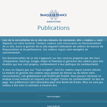
Publications
Lors de la consultation de ce site des témoins de connexion, dits « cookies », sont
déposés sur votre terminal. Certains cookies sont nécessaires au fonctionnement
de ce site, aussi la gestion de ce site requiert l’utilisation de cookies de mesure de
© La Banque de France
fréquentation et de performance. Ces cookies requis sont exemptés de
consentement.
Informations
Plan du site
Des fonctionnalités de ce site s’appuient sur des services proposés par des tiers
Aide
(Dailymotion, Katchup, Google, Hotjar et Youtube) et génèrent des cookies pour des
finalités qui leur sont propres, conformément à leur politique de confidentialité.
Accessibilité
Si vous ne cliquez pas sur "Tout accepter", seul les cookies requis seront utilisés.
Le module de gestion des cookies vous permet de donner ou de retirer votre
Infos Légales
consentement, soit globalement soit finalité par finalité. Vous pouvez retrouver ce
module à tout moment en cliquant sur l’onglet "Centre de confidentialité" en bas de
Protection des données personnelles
page. Vos préférences sont conservées pour une durée de 6 mois. Elles ne sont pas
cédées à des tiers ni utilisées à d'autres fins.
Gestion des cookies
Centre de confidentialité
Tout accepter
Tout refuser