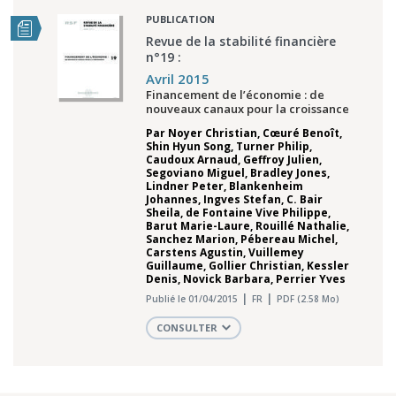
PUBLICATION
Revue de la stabilité financière
n°19 :
Avril 2015
Financement de l’économie : de
nouveaux canaux pour la croissance
Par
Noyer Christian
,
Cœuré Benoît
,
Shin Hyun Song
,
Turner Philip
,
Caudoux Arnaud
,
Geffroy Julien
,
Segoviano Miguel
,
Bradley Jones
,
Lindner Peter
,
Blankenheim
Johannes
,
Ingves Stefan
,
C. Bair
Sheila
,
de Fontaine Vive Philippe
,
Barut Marie-Laure
,
Rouillé Nathalie
,
Sanchez Marion
,
Pébereau Michel
,
Carstens Agustin
,
Vuillemey
Guillaume
,
Gollier Christian
,
Kessler
Denis
,
Novick Barbara
,
Perrier Yves
Publié le 01/04/2015
FR
PDF (2.58 Mo)
CONSULTER