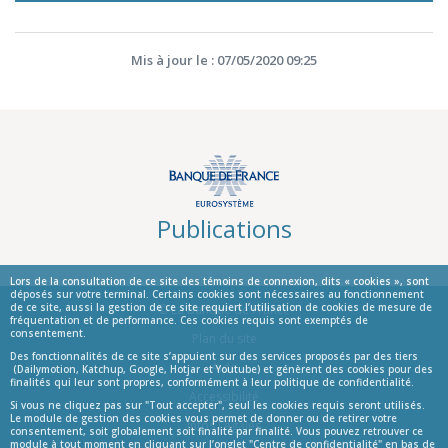
Mis à jour le : 07/05/2020 09:25
Publications
Lors de la consultation de ce site des témoins de connexion, dits « cookies », sont
déposés sur votre terminal. Certains cookies sont nécessaires au fonctionnement
de ce site, aussi la gestion de ce site requiert l’utilisation de cookies de mesure de
© La Banque de France
fréquentation et de performance. Ces cookies requis sont exemptés de
consentement.
Informations
Plan du site
Des fonctionnalités de ce site s’appuient sur des services proposés par des tiers
Aide
(Dailymotion, Katchup, Google, Hotjar et Youtube) et génèrent des cookies pour des
finalités qui leur sont propres, conformément à leur politique de confidentialité.
Accessibilité
Si vous ne cliquez pas sur "Tout accepter", seul les cookies requis seront utilisés.
Le module de gestion des cookies vous permet de donner ou de retirer votre
Infos Légales
consentement, soit globalement soit finalité par finalité. Vous pouvez retrouver ce
module à tout moment en cliquant sur l’onglet "Centre de confidentialité" en bas de