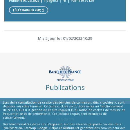
Publié le 01/02/2022
1 page(s)
FR
PDF (189.92 Ko)
TÉLÉCHARGER (FR)
Mis à jour le : 01/02/2022 10:29
Publications
Lors de la consultation de ce site des témoins de connexion, dits « cookies », sont
déposés sur votre terminal. Certains cookies sont nécessaires au fonctionnement
de ce site, aussi la gestion de ce site requiert l’utilisation de cookies de mesure de
© La Banque de France
fréquentation et de performance. Ces cookies requis sont exemptés de
consentement.
Informations
Plan du site
Des fonctionnalités de ce site s’appuient sur des services proposés par des tiers
Aide
(Dailymotion, Katchup, Google, Hotjar et Youtube) et génèrent des cookies pour des