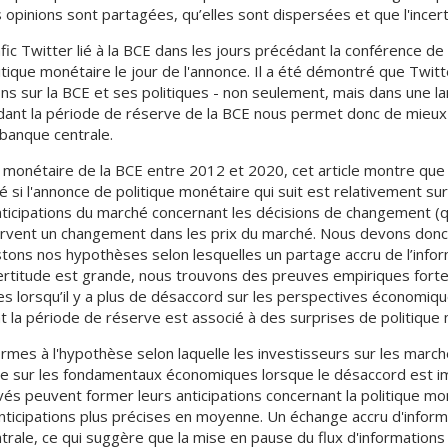
s opinions sont partagées, qu’elles sont dispersées et que l'incer
rafic Twitter lié à la BCE dans les jours précédant la conférence 
litique monétaire le jour de l'annonce. Il a été démontré que Twit
ons sur la BCE et ses politiques - non seulement, mais dans une l
ndant la période de réserve de la BCE nous permet donc de mieux 
 banque centrale.
ue monétaire de la BCE entre 2012 et 2020, cet article montre que 
 si l'annonce de politique monétaire qui suit est relativement su
nticipations du marché concernant les décisions de changement (q
ervent un changement dans les prix du marché. Nous devons donc c
tons nos hypothèses selon lesquelles un partage accru de l’infor
ncertitude est grande, nous trouvons des preuves empiriques forte
es lorsqu’il y a plus de désaccord sur les perspectives économiq
t la période de réserve est associé à des surprises de politique 
rmes à l'hypothèse selon laquelle les investisseurs sur les marc
 vue sur les fondamentaux économiques lorsque le désaccord est 
rivés peuvent former leurs anticipations concernant la politique m
anticipations plus précises en moyenne. Un échange accru d'informa
trale, ce qui suggère que la mise en pause du flux d'information