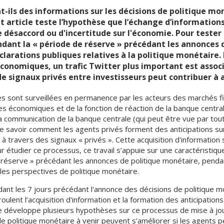
ils des informations sur les décisions de politique moné
article teste l’hypothèse que l’échange d’informations
de désaccord ou d'incertitude sur l'économie. Pour teste
endant la « période de réserve » précédant les annonces
arations publiques relatives à la politique monétaire. D
conomiques, un trafic Twitter plus important est associ
de signaux privés entre investisseurs peut contribuer à 
es sont surveillées en permanence par les acteurs des marchés fin
es économiques et de la fonction de réaction de la banque centrale
la communication de la banque centrale (qui peut être vue par tou
n de savoir comment les agents privés forment des anticipations su
 à travers des signaux « privés ». Cette acquisition d'information s
 étudier ce processus, ce travail s’appuie sur une caractéristiqu
 réserve » précédant les annonces de politique monétaire, pendan
 les perspectives de politique monétaire.
ant les 7 jours précédant l'annonce des décisions de politique mo
lent l’acquisition d'information et la formation des anticipation
cle développe plusieurs hypothèses sur ce processus de mise à jou
e politique monétaire à venir peuvent s’améliorer si les agents p