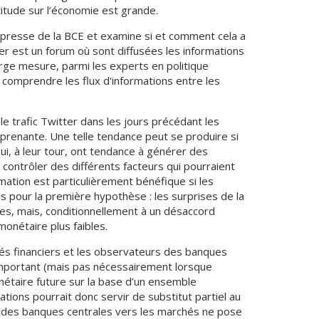
titude sur l’économie est grande.
de presse de la BCE et examine si et comment cela a
ter est un forum où sont diffusées les informations
arge mesure, parmi les experts en politique
comprendre les flux d'informations entre les
le trafic Twitter dans les jours précédant les
rprenante. Une telle tendance peut se produire si
ui, à leur tour, ont tendance à générer des
ontrôler des différents facteurs qui pourraient
mation est particulièrement bénéfique si les
s pour la première hypothèse : les surprises de la
ues, mais, conditionnellement à un désaccord
monétaire plus faibles.
hés financiers et les observateurs des banques
important (mais pas nécessairement lorsque
onétaire future sur la base d’un ensemble
tions pourrait donc servir de substitut partiel au
s des banques centrales vers les marchés ne pose