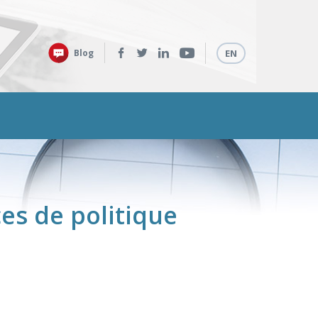
Retrouvez-
Langues
Blog
EN
nous
sur
:
es de politique