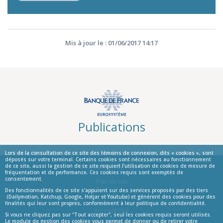
Mis à jour le : 01/06/2017 14:17
Publications
Lors de la consultation de ce site des témoins de connexion, dits « cookies », sont
déposés sur votre terminal. Certains cookies sont nécessaires au fonctionnement
de ce site, aussi la gestion de ce site requiert l’utilisation de cookies de mesure de
© La Banque de France
fréquentation et de performance. Ces cookies requis sont exemptés de
consentement.
Informations
Plan du site
Des fonctionnalités de ce site s’appuient sur des services proposés par des tiers
Aide
(Dailymotion, Katchup, Google, Hotjar et Youtube) et génèrent des cookies pour des
finalités qui leur sont propres, conformément à leur politique de confidentialité.
Accessibilité
Si vous ne cliquez pas sur "Tout accepter", seul les cookies requis seront utilisés.
Le module de gestion des cookies vous permet de donner ou de retirer votre