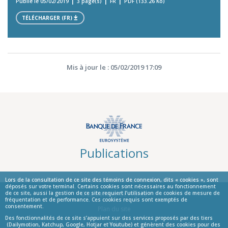
Publié le 05/02/2019
3 page(s)
FR
PDF (133.26 Ko)
TÉLÉCHARGER (FR)
Mis à jour le : 05/02/2019 17:09
Publications
Lors de la consultation de ce site des témoins de connexion, dits « cookies », sont
déposés sur votre terminal. Certains cookies sont nécessaires au fonctionnement
de ce site, aussi la gestion de ce site requiert l’utilisation de cookies de mesure de
© La Banque de France
fréquentation et de performance. Ces cookies requis sont exemptés de
consentement.
Informations
Plan du site
Des fonctionnalités de ce site s’appuient sur des services proposés par des tiers
Aide
(Dailymotion, Katchup, Google, Hotjar et Youtube) et génèrent des cookies pour des