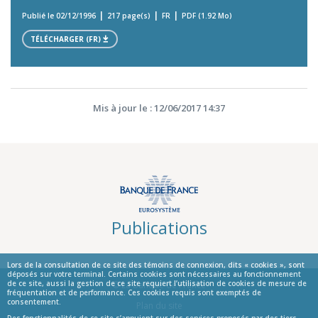
Publié le 02/12/1996
217 page(s)
FR
PDF (1.92 Mo)
TÉLÉCHARGER (FR)
Mis à jour le : 12/06/2017 14:37
Publications
Lors de la consultation de ce site des témoins de connexion, dits « cookies », sont
déposés sur votre terminal. Certains cookies sont nécessaires au fonctionnement
de ce site, aussi la gestion de ce site requiert l’utilisation de cookies de mesure de
© La Banque de France
fréquentation et de performance. Ces cookies requis sont exemptés de
consentement.
Informations
Plan du site