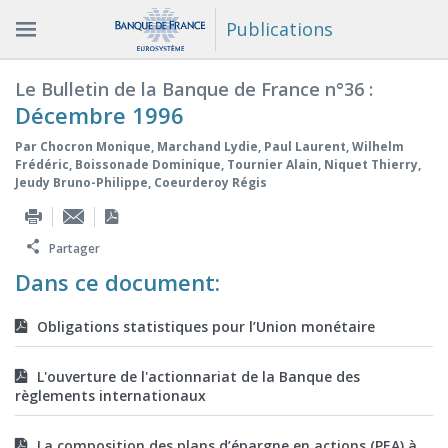
Publications
Le Bulletin de la Banque de France n°36 :
Décembre 1996
Par
Chocron Monique
,
Marchand Lydie
,
Paul Laurent
,
Wilhelm
Frédéric
,
Boissonade Dominique
,
Tournier Alain
,
Niquet Thierry
,
Jeudy Bruno-Philippe
,
Coeurderoy Régis
Partager
Dans ce document:
Obligations statistiques pour l’Union monétaire
L'ouverture de l'actionnariat de la Banque des
règlements internationaux
La composition des plans d’épargne en actions (PEA) à