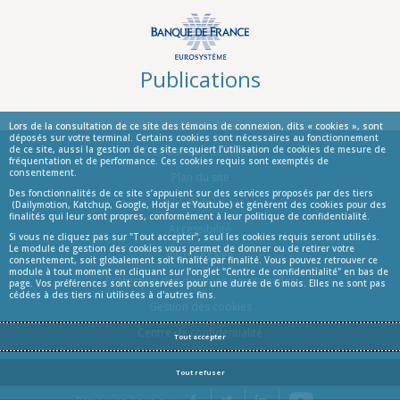
Publications
Lors de la consultation de ce site des témoins de connexion, dits « cookies », sont
déposés sur votre terminal. Certains cookies sont nécessaires au fonctionnement
de ce site, aussi la gestion de ce site requiert l’utilisation de cookies de mesure de
© La Banque de France
fréquentation et de performance. Ces cookies requis sont exemptés de
consentement.
Informations
Plan du site
Des fonctionnalités de ce site s’appuient sur des services proposés par des tiers
Aide
(Dailymotion, Katchup, Google, Hotjar et Youtube) et génèrent des cookies pour des
finalités qui leur sont propres, conformément à leur politique de confidentialité.
Accessibilité
Si vous ne cliquez pas sur "Tout accepter", seul les cookies requis seront utilisés.
Le module de gestion des cookies vous permet de donner ou de retirer votre
Infos Légales
consentement, soit globalement soit finalité par finalité. Vous pouvez retrouver ce
module à tout moment en cliquant sur l’onglet "Centre de confidentialité" en bas de
Protection des données personnelles
page. Vos préférences sont conservées pour une durée de 6 mois. Elles ne sont pas
cédées à des tiers ni utilisées à d'autres fins.
Gestion des cookies
Centre de confidentialité
Tout accepter
Tout refuser
YouTube
Facebook
Twitter
LinkedIn