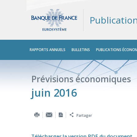
Publicatio
Menu
RAPPORTS ANNUELS
BULLETINS
PUBLICATIONS ÉCONOM
principal
Prévisions économiques
juin 2016
Partager
Télécharger la version PDF du document