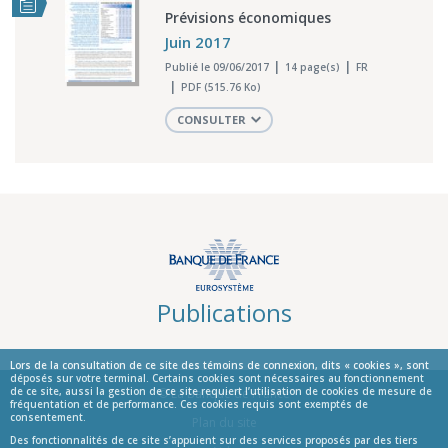
Prévisions économiques
Juin 2017
Publié le 09/06/2017
14 page(s)
FR
PDF (515.76 Ko)
CONSULTER
Publications
Lors de la consultation de ce site des témoins de connexion, dits « cookies », sont
déposés sur votre terminal. Certains cookies sont nécessaires au fonctionnement
de ce site, aussi la gestion de ce site requiert l’utilisation de cookies de mesure de
© La Banque de France
fréquentation et de performance. Ces cookies requis sont exemptés de
consentement.
Informations
Plan du site
Des fonctionnalités de ce site s’appuient sur des services proposés par des tiers