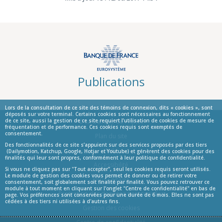
Publications
Lors de la consultation de ce site des témoins de connexion, dits « cookies », sont
déposés sur votre terminal. Certains cookies sont nécessaires au fonctionnement
de ce site, aussi la gestion de ce site requiert l’utilisation de cookies de mesure de
© La Banque de France
fréquentation et de performance. Ces cookies requis sont exemptés de
consentement.
Informations
Plan du site
Des fonctionnalités de ce site s’appuient sur des services proposés par des tiers
Aide
(Dailymotion, Katchup, Google, Hotjar et Youtube) et génèrent des cookies pour des
finalités qui leur sont propres, conformément à leur politique de confidentialité.
Accessibilité
Si vous ne cliquez pas sur "Tout accepter", seul les cookies requis seront utilisés.
Le module de gestion des cookies vous permet de donner ou de retirer votre
Infos Légales
consentement, soit globalement soit finalité par finalité. Vous pouvez retrouver ce
module à tout moment en cliquant sur l’onglet "Centre de confidentialité" en bas de
Protection des données personnelles
page. Vos préférences sont conservées pour une durée de 6 mois. Elles ne sont pas
cédées à des tiers ni utilisées à d'autres fins.
Gestion des cookies