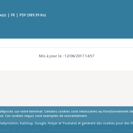
e(s)
FR
PDF (989.99 Ko)
Mis à jour le : 12/06/2017 14:57
t déposés sur votre terminal. Certains cookies sont nécessaires au fonctionnement de 
mance. Ces cookies requis sont exemptés de consentement.
Dailymotion, Katchup, Google, Hotjar et Youtube) et génèrent des cookies pour des fin
ibilité
Infos Légales
Protection des données personnelles
Gestio