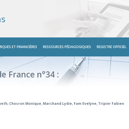
ns
IQUES ET FINANCIÈRES
RESSOURCES PÉDAGOGIQUES
REGISTRE OFFICIEL
de France n°34 :
beth
,
Chocron Monique
,
Marchand Lydie
,
Fam Evelyne
,
Tripier Fabien