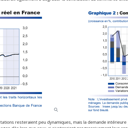
tations resteraient peu dynamiques, mais la demande intérieure 
nages dès lors que ceux-ci ajusteraient progressivement leur co