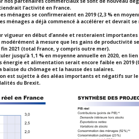
r nos partenaires commerciaux se sont de nouveau dégr
endrait l’activité en France.
des ménages se confirmeraient en 2019 (2,3 % en moyenne
s ménages a déjà commencé à accélérer et devrait se r
eur vigueur en début d’année et resteraient importantes
us modérément à mesure que les gains de productivité s
 fin 2021 (total France, y compris outre mer).
eculer jusqu’à 1,1 % en moyenne annuelle en 2020, en lien 
ors énergie et alimentation serait encore faible en 201
la baisse du chômage et la hausse des salaires.
tion est sujette à des aléas importants et négatifs sur l
alités du Brexit.