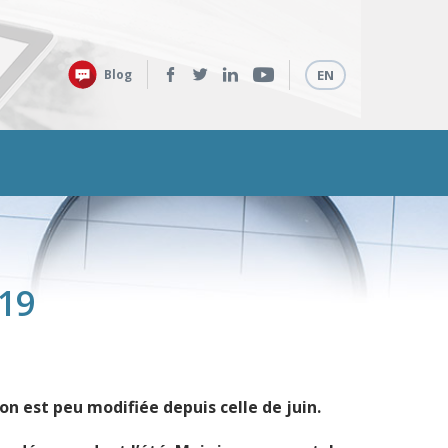
Retrouvez-
Langues
Blog
EN
nous
sur
:
19
ion est peu modifiée depuis celle de juin.