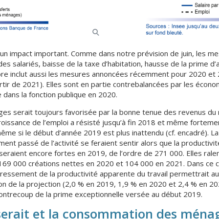
a un impact important. Comme dans notre prévision de juin, les m
des salariés, baisse de la taxe d’habitation, hausse de la prime d’
re inclut aussi les mesures annoncées récemment pour 2020 et 2
partir de 2021). Elles sont en partie contrebalancées par les écon
e dans la fonction publique en 2020.
ges serait toujours favorisée par la bonne tenue des revenus du 
croissance de l’emploi a résisté jusqu’à fin 2018 et même fortem
e même si le début d’année 2019 est plus inattendu (cf. encadré). L
ment passé de l’activité se feraient sentir alors que la productiv
seraient encore fortes en 2019, de l’ordre de 271 000. Elles ral
c 169 000 créations nettes en 2020 et 104 000 en 2021. Dans ce 
edressement de la productivité apparente du travail permettrait 
izon de la projection (2,0 % en 2019, 1,9 % en 2020 et 2,4 % en 20
contrecoup de la prime exceptionnelle versée au début 2019.
iserait et la consommation des ménag