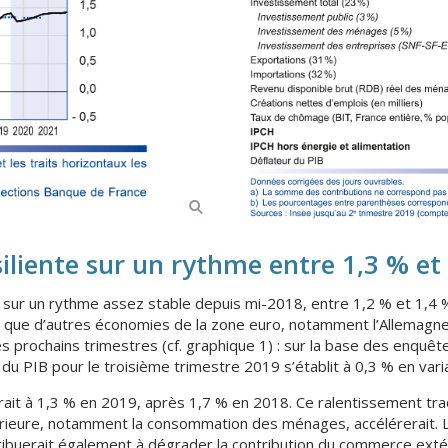
iliente sur un rythme entre 1,3 % et
lée sur un rythme assez stable depuis mi-2018, entre 1,2 % et 1,4 %
ée que d’autres économies de la zone euro, notamment l’Allemagne
es prochains trimestres (cf. graphique 1) : sur la base des enquê
u PIB pour le troisième trimestre 2019 s’établit à 0,3 % en variat
rait à 1,3 % en 2019, après 1,7 % en 2018. Ce ralentissement tra
érieure, notamment la consommation des ménages, accélérerait. L
buerait également à dégrader la contribution du commerce extéri