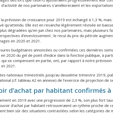
 d’activité de nos partenaires s’amélioreraient et les exportation
de la prévision de croissance pour 2019 est inchangé à 1,3 %, mais
vé qu’attendu. Elle est en revanche légèrement révisée en baisse
plus dégradées qu’en juin chez nos partenaires, mais plusieurs fac
erspectives d’investissement ; le recul du prix du pétrole augmen
énages en 2020 et 2021.
esures budgétaires annoncées ou confirmées ces dernières semai
en 2020 du gel de point d’indice dans la fonction publique, à par
 qui se compensent en partie, ont, par rapport à notre prévision d
 et 2021.
tes nationaux trimestriels jusqu’au deuxième trimestre 2019, publi
ional (cf. tableau A2 en annexe) de l’exercice de projection de 
oir d’achat par habitant confirmés 
blement en 2019 avec une progression de 2,3 %, son plus fort taux
uvoir d’achat par habitant retrouveraient un rythme proche de cel
ent bien sûr des situations contrastées selon les catégories de