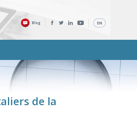
Retrouvez-
Langues
Blog
EN
nous
sur
:
aliers de la