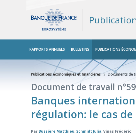
Publicatio
Menu
RAPPORTS ANNUELS
BULLETINS
PUBLICATIONS ÉCONOM
principal
Publications économiques et financières
Documents de tr
Vous êtes ici
Document de travail n°59
Banques international
régulation: le cas de 
Par
Bussière Matthieu
,
Schmidt Julia
,
Vinas Frédéric