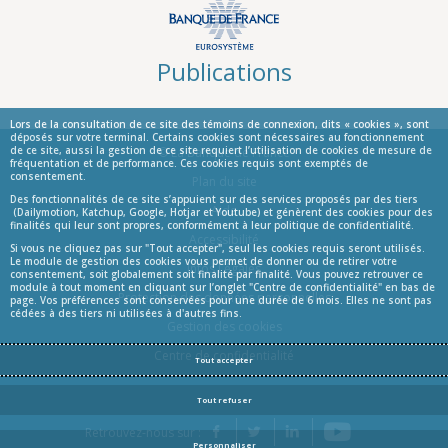
Publications
Lors de la consultation de ce site des témoins de connexion, dits « cookies », sont
déposés sur votre terminal. Certains cookies sont nécessaires au fonctionnement
© La Banque de France
de ce site, aussi la gestion de ce site requiert l’utilisation de cookies de mesure de
fréquentation et de performance. Ces cookies requis sont exemptés de
consentement.
Informations
Plan du site
Des fonctionnalités de ce site s’appuient sur des services proposés par des tiers
Aide
(Dailymotion, Katchup, Google, Hotjar et Youtube) et génèrent des cookies pour des
finalités qui leur sont propres, conformément à leur politique de confidentialité.
Accessibilité
Si vous ne cliquez pas sur "Tout accepter", seul les cookies requis seront utilisés.
Le module de gestion des cookies vous permet de donner ou de retirer votre
Infos Légales
consentement, soit globalement soit finalité par finalité. Vous pouvez retrouver ce
module à tout moment en cliquant sur l’onglet "Centre de confidentialité" en bas de
Protection des données personnelles
page. Vos préférences sont conservées pour une durée de 6 mois. Elles ne sont pas
cédées à des tiers ni utilisées à d'autres fins.
Gestion des cookies
Centre de confidentialité
Tout accepter
Tout refuser
YouTube
Retrouvez-nous sur :
Facebook
Twitter
LinkedIn
Personnaliser