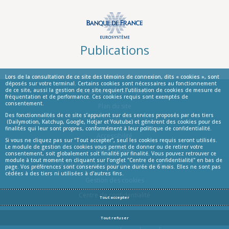
Publications
Lors de la consultation de ce site des témoins de connexion, dits « cookies », sont
déposés sur votre terminal. Certains cookies sont nécessaires au fonctionnement
© La Banque de France
de ce site, aussi la gestion de ce site requiert l’utilisation de cookies de mesure de
fréquentation et de performance. Ces cookies requis sont exemptés de
consentement.
Informations
Plan du site
Des fonctionnalités de ce site s’appuient sur des services proposés par des tiers
Aide
(Dailymotion, Katchup, Google, Hotjar et Youtube) et génèrent des cookies pour des
finalités qui leur sont propres, conformément à leur politique de confidentialité.
Accessibilité
Si vous ne cliquez pas sur "Tout accepter", seul les cookies requis seront utilisés.
Le module de gestion des cookies vous permet de donner ou de retirer votre
Infos Légales
consentement, soit globalement soit finalité par finalité. Vous pouvez retrouver ce
module à tout moment en cliquant sur l’onglet "Centre de confidentialité" en bas de
Protection des données personnelles
page. Vos préférences sont conservées pour une durée de 6 mois. Elles ne sont pas
cédées à des tiers ni utilisées à d'autres fins.
Gestion des cookies
Centre de confidentialité
Tout accepter
Tout refuser