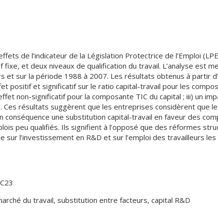
s de l’indicateur de la Législation Protectrice de l’Emploi (LPE) 
if fixe, et deux niveaux de qualification du travail. L’analyse es
s et sur la période 1988 à 2007. Les résultats obtenus à partir
fet positif et significatif sur le ratio capital-travail pour les c
n effet non-significatif pour la composante TIC du capital ; iii) un 
és. Ces résultats suggèrent que les entreprises considèrent que le
en conséquence une substitution capital-travail en faveur des com
is peu qualifiés. Ils signifient à l’opposé que des réformes struc
 sur l’investissement en R&D et sur l’emploi des travailleurs les 
 C23
marché du travail, substitution entre facteurs, capital R&D