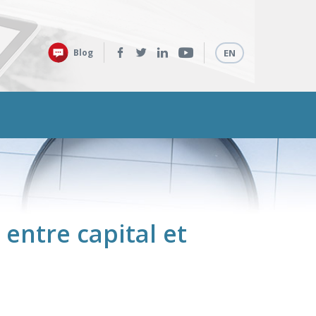
Retrouvez-
Langues
Blog
EN
nous
sur
:
 entre capital et