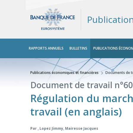
Publicatio
Menu
RAPPORTS ANNUELS
BULLETINS
PUBLICATIONS ÉCONOM
principal
Publications économiques et financières
Documents de tr
Vous êtes ici
Document de travail n°60
Régulation du marché
travail (en anglais)
Par
,
Lopez Jimmy
,
Mairesse Jacques