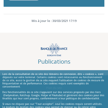
Mis à jour le : 30/03/2021 17:19
Publications
Lors de la consultation de ce site des témoins de connexion, dits « cookies », sont
déposés sur votre terminal. Certains cookies sont nécessaires au fonctionnement
de ce site, aussi la gestion de ce site requiert l’utilisation de cookies de mesure de
© La Banque de France
fréquentation et de performance. Ces cookies requis sont exemptés de
consentement.
Informations
Plan du site
Des fonctionnalités de ce site s’appuient sur des services proposés par des tiers
Aide
(Dailymotion, Katchup, Google, Hotjar et Youtube) et génèrent des cookies pour des
finalités qui leur sont propres, conformément à leur politique de confidentialité.
Accessibilité
Si vous ne cliquez pas sur "Tout accepter", seul les cookies requis seront utilisés.
Le module de gestion des cookies vous permet de donner ou de retirer votre