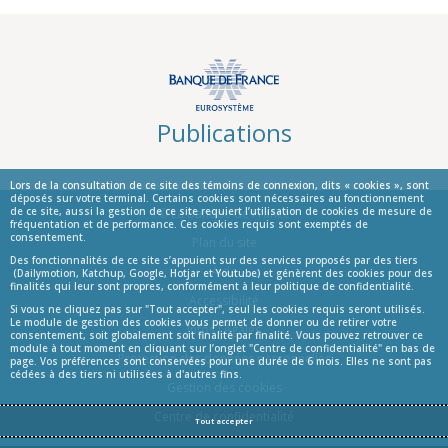
Publications
Lors de la consultation de ce site des témoins de connexion, dits « cookies », sont
déposés sur votre terminal. Certains cookies sont nécessaires au fonctionnement
de ce site, aussi la gestion de ce site requiert l’utilisation de cookies de mesure de
© La Banque de France
fréquentation et de performance. Ces cookies requis sont exemptés de
consentement.
Informations
Plan du site
Des fonctionnalités de ce site s’appuient sur des services proposés par des tiers
Aide
(Dailymotion, Katchup, Google, Hotjar et Youtube) et génèrent des cookies pour des
finalités qui leur sont propres, conformément à leur politique de confidentialité.
Accessibilité
Si vous ne cliquez pas sur "Tout accepter", seul les cookies requis seront utilisés.
Le module de gestion des cookies vous permet de donner ou de retirer votre
Infos Légales
consentement, soit globalement soit finalité par finalité. Vous pouvez retrouver ce
module à tout moment en cliquant sur l’onglet "Centre de confidentialité" en bas de
Protection des données personnelles
page. Vos préférences sont conservées pour une durée de 6 mois. Elles ne sont pas
cédées à des tiers ni utilisées à d'autres fins.
Gestion des cookies
Centre de confidentialité
Tout accepter