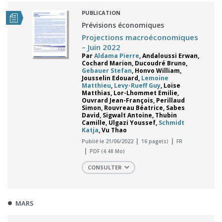
PUBLICATION
Prévisions économiques
Projections macroéconomiques
– Juin 2022
Par
Aldama Pierre
,
Andaloussi Erwan
,
Cochard Marion
,
Ducoudré Bruno
,
Gebauer Stefan
,
Honvo William
,
Jousselin Edouard
,
Lemoine
Matthieu
,
Levy-Rueff Guy
,
Loise
Matthias
,
Lor-Lhommet Emilie
,
Ouvrard Jean-François
,
Perillaud
Simon
,
Rouvreau Béatrice
,
Sabes
David
,
Sigwalt Antoine
,
Thubin
Camille
,
Ulgazi Youssef
,
Schmidt
Katja
,
Vu Thao
Publié le 21/06/2022
16 page(s)
FR
PDF (4.48 Mo)
CONSULTER
MARS