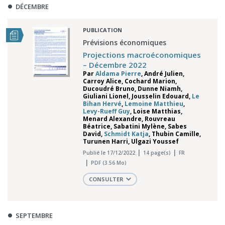
DÉCEMBRE
PUBLICATION
Prévisions économiques
Projections macroéconomiques
– Décembre 2022
Par
Aldama Pierre
,
André Julien
,
Carroy Alice
,
Cochard Marion
,
Ducoudré Bruno
,
Dunne Niamh
,
Giuliani Lionel
,
Jousselin Edouard
,
Le
Bihan Hervé
,
Lemoine Matthieu
,
Levy-Rueff Guy
,
Loise Matthias
,
Menard Alexandre
,
Rouvreau
Béatrice
,
Sabatini Mylène
,
Sabes
David
,
Schmidt Katja
,
Thubin Camille
,
Turunen Harri
,
Ulgazi Youssef
Publié le 17/12/2022
14 page(s)
FR
PDF (3.56 Mo)
CONSULTER
SEPTEMBRE