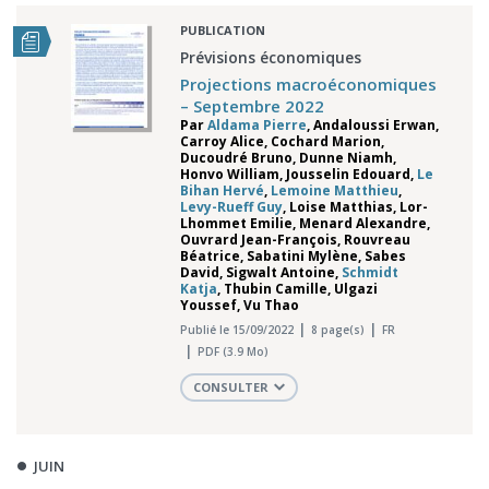
PUBLICATION
Prévisions économiques
Projections macroéconomiques
– Septembre 2022
Par
Aldama Pierre
,
Andaloussi Erwan
,
Carroy Alice
,
Cochard Marion
,
Ducoudré Bruno
,
Dunne Niamh
,
Honvo William
,
Jousselin Edouard
,
Le
Bihan Hervé
,
Lemoine Matthieu
,
Levy-Rueff Guy
,
Loise Matthias
,
Lor-
Lhommet Emilie
,
Menard Alexandre
,
Ouvrard Jean-François
,
Rouvreau
Béatrice
,
Sabatini Mylène
,
Sabes
David
,
Sigwalt Antoine
,
Schmidt
Katja
,
Thubin Camille
,
Ulgazi
Youssef
,
Vu Thao
Publié le 15/09/2022
8 page(s)
FR
PDF (3.9 Mo)
CONSULTER
JUIN