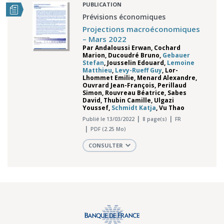
PUBLICATION
Prévisions économiques
Projections macroéconomiques
– Mars 2022
Par
Andaloussi Erwan
,
Cochard
Marion
,
Ducoudré Bruno
,
Gebauer
Stefan
,
Jousselin Edouard
,
Lemoine
Matthieu
,
Levy-Rueff Guy
,
Lor-
Lhommet Emilie
,
Menard Alexandre
,
Ouvrard Jean-François
,
Perillaud
Simon
,
Rouvreau Béatrice
,
Sabes
David
,
Thubin Camille
,
Ulgazi
Youssef
,
Schmidt Katja
,
Vu Thao
Publié le 13/03/2022
8 page(s)
FR
PDF (2.25 Mo)
CONSULTER