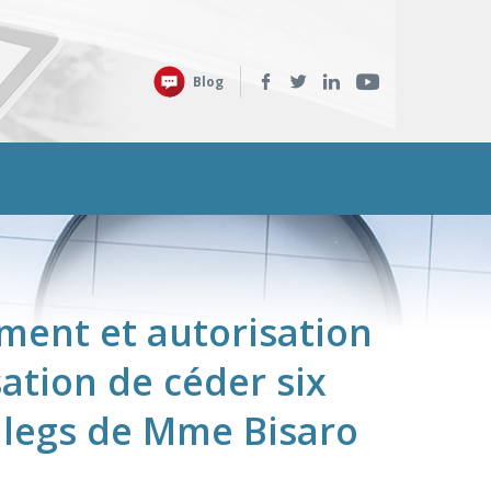
Retrouvez-
Blog
nous
sur
:
ement et autorisation
ation de céder six
 legs de Mme Bisaro