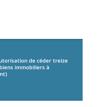
utorisation de céder treize
biens immobiliers à
nt)