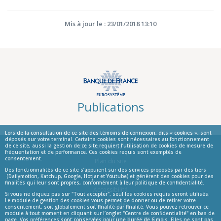
Mis à jour le : 23/01/2018 13:10
Publications
Lors de la consultation de ce site des témoins de connexion, dits « cookies », sont
déposés sur votre terminal. Certains cookies sont nécessaires au fonctionnement
de ce site, aussi la gestion de ce site requiert l’utilisation de cookies de mesure de
© La Banque de France
fréquentation et de performance. Ces cookies requis sont exemptés de
consentement.
Informations
Plan du site
Des fonctionnalités de ce site s’appuient sur des services proposés par des tiers
Aide
(Dailymotion, Katchup, Google, Hotjar et Youtube) et génèrent des cookies pour des
finalités qui leur sont propres, conformément à leur politique de confidentialité.
Accessibilité
Si vous ne cliquez pas sur "Tout accepter", seul les cookies requis seront utilisés.
Le module de gestion des cookies vous permet de donner ou de retirer votre
Infos Légales
consentement, soit globalement soit finalité par finalité. Vous pouvez retrouver ce
module à tout moment en cliquant sur l’onglet "Centre de confidentialité" en bas de
Protection des données personnelles
page. Vos préférences sont conservées pour une durée de 6 mois. Elles ne sont pas