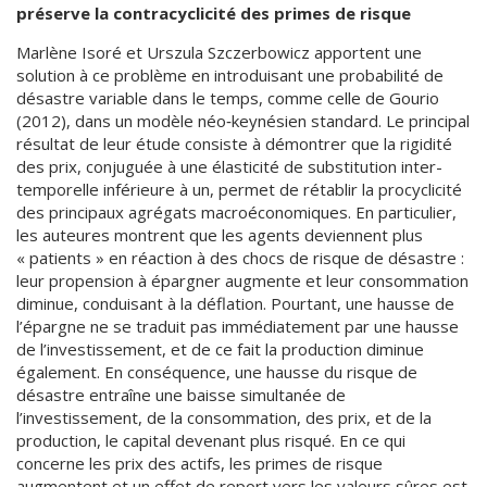
préserve la contracyclicité des primes de risque
Marlène Isoré et Urszula Szczerbowicz apportent une
solution à ce problème en introduisant une probabilité de
désastre variable dans le temps, comme celle de Gourio
(2012), dans un modèle néo‑keynésien standard. Le principal
résultat de leur étude consiste à démontrer que la rigidité
des prix, conjuguée à une élasticité de substitution inter-
temporelle inférieure à un, permet de rétablir la procyclicité
des principaux agrégats macroéconomiques. En particulier,
les auteures montrent que les agents deviennent plus
« patients » en réaction à des chocs de risque de désastre :
leur propension à épargner augmente et leur consommation
diminue, conduisant à la déflation. Pourtant, une hausse de
l’épargne ne se traduit pas immédiatement par une hausse
de l’investissement, et de ce fait la production diminue
également. En conséquence, une hausse du risque de
désastre entraîne une baisse simultanée de
l’investissement, de la consommation, des prix, et de la
production, le capital devenant plus risqué. En ce qui
concerne les prix des actifs, les primes de risque
augmentent et un effet de report vers les valeurs sûres est