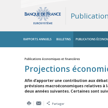
Publicatio
Menu
RAPPORTS ANNUELS
BULLETINS
PUBLICATIONS ÉCONOM
principal
Publications économiques et financières
Vous êtes ici
Projections économ
Afin d’apporter une contribution aux déba
prévisions macroéconomiques relatives à la 
deux années suivantes. Certaines sont suiv
Partager