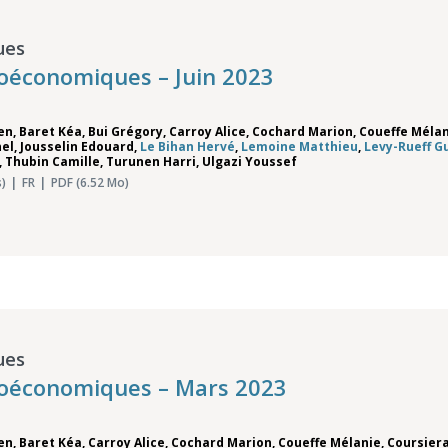
ues
oéconomiques – Juin 2023
ien
,
Baret Kéa
,
Bui Grégory
,
Carroy Alice
,
Cochard Marion
,
Coueffe Méla
nel
,
Jousselin Edouard
,
Le Bihan Hervé
,
Lemoine Matthieu
,
Levy-Rueff G
,
Thubin Camille
,
Turunen Harri
,
Ulgazi Youssef
)
FR
PDF (6.52 Mo)
ues
roéconomiques – Mars 2023
ien
,
Baret Kéa
,
Carroy Alice
,
Cochard Marion
,
Coueffe Mélanie
,
Coursier