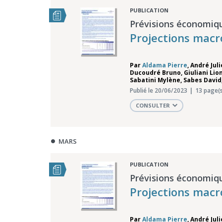
PUBLICATION
Prévisions économiq
Projections macr
Par
Aldama Pierre
,
André Jul
Ducoudré Bruno
,
Giuliani Lio
Sabatini Mylène
,
Sabes David
Publié le 20/06/2023
13 page(s
CONSULTER
MARS
PUBLICATION
Prévisions économiq
Projections mac
Par
Aldama Pierre
,
André Jul