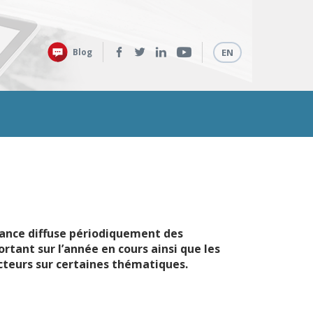
Retrouvez-
Langues
Blog
EN
nous
sur
:
rance diffuse périodiquement des
rtant sur l’année en cours ainsi que les
ecteurs sur certaines thématiques.