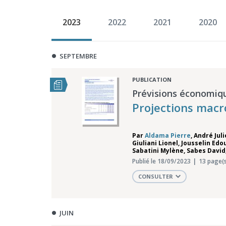
2023
2022
2021
2020
SEPTEMBRE
PUBLICATION
Prévisions économiq
Projections mac
Par
Aldama Pierre
,
André Jul
Giuliani Lionel
,
Jousselin Edo
Sabatini Mylène
,
Sabes David
Publié le 18/09/2023
13 page(s
CONSULTER
JUIN