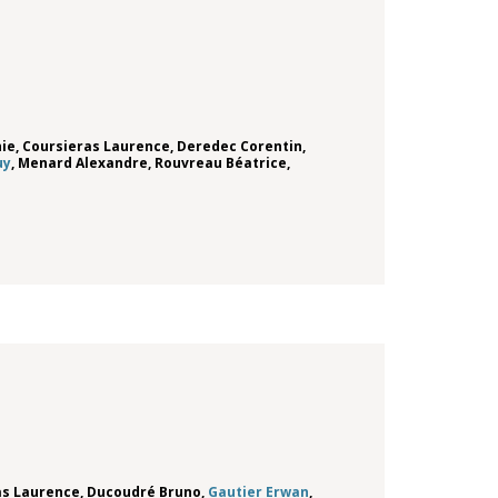
nie
,
Coursieras Laurence
,
Deredec Corentin
,
uy
,
Menard Alexandre
,
Rouvreau Béatrice
,
as Laurence
,
Ducoudré Bruno
,
Gautier Erwan
,