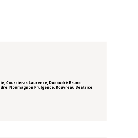
nie
,
Coursieras Laurence
,
Ducoudré Bruno
,
ndre
,
Noumagnon Frulgence
,
Rouvreau Béatrice
,