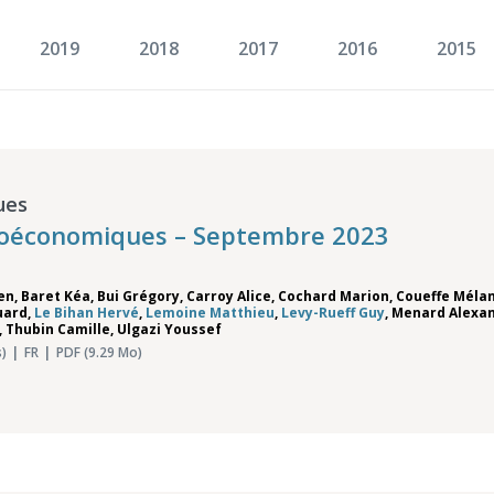
2019
2018
2017
2016
2015
ues
roéconomiques – Septembre 2023
ien
,
Baret Kéa
,
Bui Grégory
,
Carroy Alice
,
Cochard Marion
,
Coueffe Méla
uard
,
Le Bihan Hervé
,
Lemoine Matthieu
,
Levy-Rueff Guy
,
Menard Alexa
,
Thubin Camille
,
Ulgazi Youssef
)
FR
PDF (9.29 Mo)