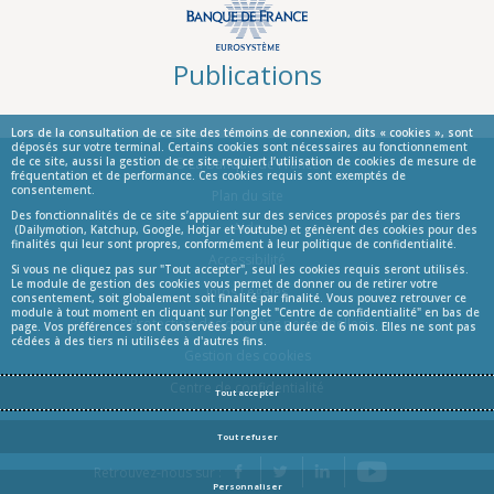
Publications
Lors de la consultation de ce site des témoins de connexion, dits « cookies », sont
déposés sur votre terminal. Certains cookies sont nécessaires au fonctionnement
de ce site, aussi la gestion de ce site requiert l’utilisation de cookies de mesure de
© La Banque de France
fréquentation et de performance. Ces cookies requis sont exemptés de
consentement.
Informations
Plan du site
Des fonctionnalités de ce site s’appuient sur des services proposés par des tiers
Aide
(Dailymotion, Katchup, Google, Hotjar et Youtube) et génèrent des cookies pour des
finalités qui leur sont propres, conformément à leur politique de confidentialité.
Accessibilité
Si vous ne cliquez pas sur "Tout accepter", seul les cookies requis seront utilisés.
Le module de gestion des cookies vous permet de donner ou de retirer votre
Infos Légales
consentement, soit globalement soit finalité par finalité. Vous pouvez retrouver ce
module à tout moment en cliquant sur l’onglet "Centre de confidentialité" en bas de
Protection des données personnelles
page. Vos préférences sont conservées pour une durée de 6 mois. Elles ne sont pas
cédées à des tiers ni utilisées à d'autres fins.
Gestion des cookies
Centre de confidentialité
Tout accepter
Tout refuser
YouTube
Retrouvez-nous sur :
Facebook
Twitter
LinkedIn
Personnaliser
Blog