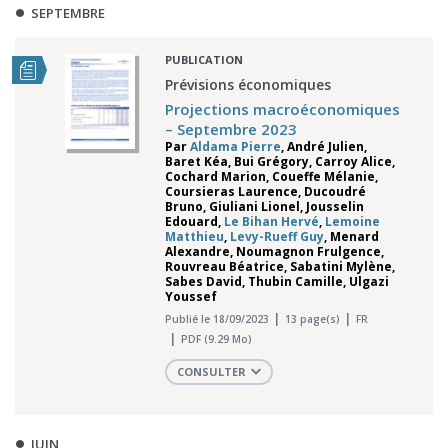
SEPTEMBRE
PUBLICATION
Prévisions économiques
Projections macroéconomiques
– Septembre 2023
Par
Aldama Pierre
,
André Julien
,
Baret Kéa
,
Bui Grégory
,
Carroy Alice
,
Cochard Marion
,
Coueffe Mélanie
,
Coursieras Laurence
,
Ducoudré
Bruno
,
Giuliani Lionel
,
Jousselin
Edouard
,
Le Bihan Hervé
,
Lemoine
Matthieu
,
Levy-Rueff Guy
,
Menard
Alexandre
,
Noumagnon Frulgence
,
Rouvreau Béatrice
,
Sabatini Mylène
,
Sabes David
,
Thubin Camille
,
Ulgazi
Youssef
Publié le 18/09/2023
13 page(s)
FR
PDF (9.29 Mo)
CONSULTER
JUIN