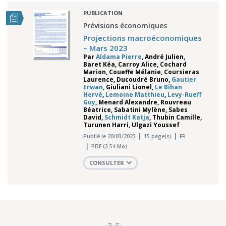
PUBLICATION
Prévisions économiques
Projections macroéconomiques
– Mars 2023
Par
Aldama Pierre
,
André Julien
,
Baret Kéa
,
Carroy Alice
,
Cochard
Marion
,
Coueffe Mélanie
,
Coursieras
Laurence
,
Ducoudré Bruno
,
Gautier
Erwan
,
Giuliani Lionel
,
Le Bihan
Hervé
,
Lemoine Matthieu
,
Levy-Rueff
Guy
,
Menard Alexandre
,
Rouvreau
Béatrice
,
Sabatini Mylène
,
Sabes
David
,
Schmidt Katja
,
Thubin Camille
,
Turunen Harri
,
Ulgazi Youssef
Publié le 20/03/2023
15 page(s)
FR
PDF (3.54 Mo)
CONSULTER