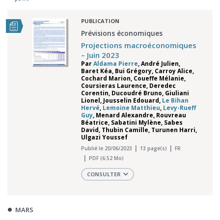
PUBLICATION
Prévisions économiques
Projections macroéconomiques
– Juin 2023
Par
Aldama Pierre
,
André Julien
,
Baret Kéa
,
Bui Grégory
,
Carroy Alice
,
Cochard Marion
,
Coueffe Mélanie
,
Coursieras Laurence
,
Deredec
Corentin
,
Ducoudré Bruno
,
Giuliani
Lionel
,
Jousselin Edouard
,
Le Bihan
Hervé
,
Lemoine Matthieu
,
Levy-Rueff
Guy
,
Menard Alexandre
,
Rouvreau
Béatrice
,
Sabatini Mylène
,
Sabes
David
,
Thubin Camille
,
Turunen Harri
,
Ulgazi Youssef
Publié le 20/06/2023
13 page(s)
FR
PDF (6.52 Mo)
CONSULTER
MARS