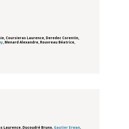
nie
,
Coursieras Laurence
,
Deredec Corentin
,
uy
,
Menard Alexandre
,
Rouvreau Béatrice
,
as Laurence
,
Ducoudré Bruno
,
Gautier Erwan
,