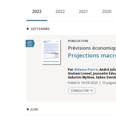
2023
2022
2021
2020
SEPTEMBRE
PUBLICATION
Prévisions économiq
Projections mac
Par
Aldama Pierre
,
André Jul
Giuliani Lionel
,
Jousselin Edo
Sabatini Mylène
,
Sabes David
Publié le 18/09/2023
13 page(s
CONSULTER
JUIN