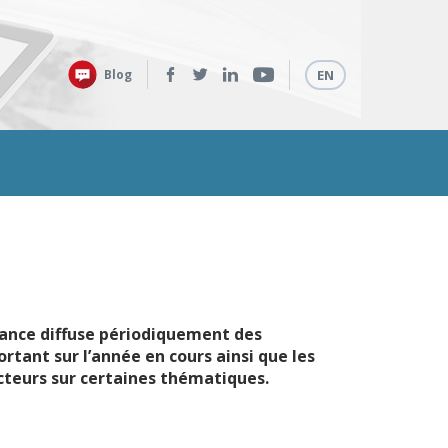
Retrouvez-
Langues
Blog
EN
nous
sur
:
rance diffuse périodiquement des
rtant sur l’année en cours ainsi que les
ecteurs sur certaines thématiques.