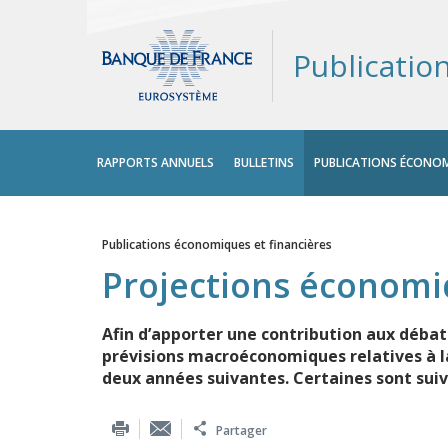
Publicatio
Menu
RAPPORTS ANNUELS
BULLETINS
PUBLICATIONS ÉCONOM
principal
Publications économiques et financières
Vous êtes ici
Projections économ
Afin d’apporter une contribution aux déba
prévisions macroéconomiques relatives à la 
deux années suivantes. Certaines sont suiv
Partager