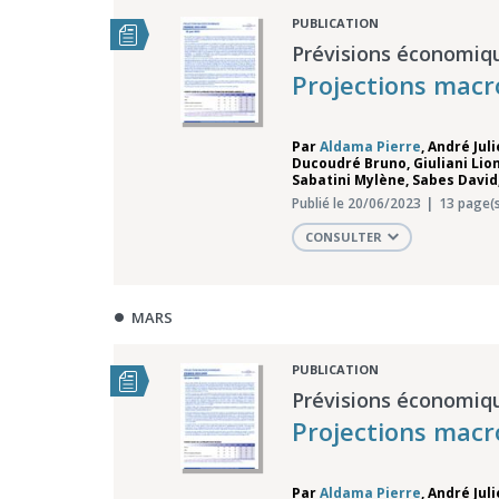
PUBLICATION
Prévisions économiq
Projections macr
Par
Aldama Pierre
,
André Jul
Ducoudré Bruno
,
Giuliani Lio
Sabatini Mylène
,
Sabes David
Publié le 20/06/2023
13 page(s
CONSULTER
MARS
PUBLICATION
Prévisions économiq
Projections mac
Par
Aldama Pierre
,
André Jul