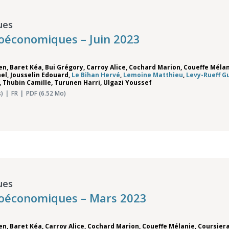
ues
oéconomiques – Juin 2023
ien
,
Baret Kéa
,
Bui Grégory
,
Carroy Alice
,
Cochard Marion
,
Coueffe Méla
nel
,
Jousselin Edouard
,
Le Bihan Hervé
,
Lemoine Matthieu
,
Levy-Rueff G
,
Thubin Camille
,
Turunen Harri
,
Ulgazi Youssef
)
FR
PDF (6.52 Mo)
ues
roéconomiques – Mars 2023
ien
,
Baret Kéa
,
Carroy Alice
,
Cochard Marion
,
Coueffe Mélanie
,
Coursier