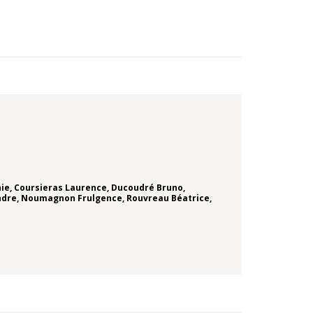
nie
,
Coursieras Laurence
,
Ducoudré Bruno
,
ndre
,
Noumagnon Frulgence
,
Rouvreau Béatrice
,