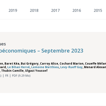
2019
2018
2017
2016
2015
ues
roéconomiques – Septembre 2023
ien
,
Baret Kéa
,
Bui Grégory
,
Carroy Alice
,
Cochard Marion
,
Coueffe Méla
uard
,
Le Bihan Hervé
,
Lemoine Matthieu
,
Levy-Rueff Guy
,
Menard Alexa
,
Thubin Camille
,
Ulgazi Youssef
)
FR
PDF (9.29 Mo)