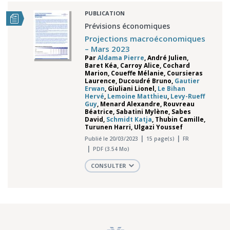
PUBLICATION
Prévisions économiques
Projections macroéconomiques
– Mars 2023
Par
Aldama Pierre
,
André Julien
,
Baret Kéa
,
Carroy Alice
,
Cochard
Marion
,
Coueffe Mélanie
,
Coursieras
Laurence
,
Ducoudré Bruno
,
Gautier
Erwan
,
Giuliani Lionel
,
Le Bihan
Hervé
,
Lemoine Matthieu
,
Levy-Rueff
Guy
,
Menard Alexandre
,
Rouvreau
Béatrice
,
Sabatini Mylène
,
Sabes
David
,
Schmidt Katja
,
Thubin Camille
,
Turunen Harri
,
Ulgazi Youssef
Publié le 20/03/2023
15 page(s)
FR
PDF (3.54 Mo)
CONSULTER