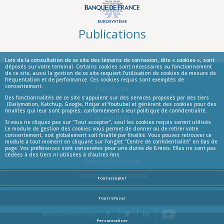
Publications
Lors de la consultation de ce site des témoins de connexion, dits « cookies », sont
déposés sur votre terminal. Certains cookies sont nécessaires au fonctionnement
de ce site, aussi la gestion de ce site requiert l’utilisation de cookies de mesure de
© La Banque de France
fréquentation et de performance. Ces cookies requis sont exemptés de
consentement.
Informations
Plan du site
Des fonctionnalités de ce site s’appuient sur des services proposés par des tiers
Aide
(Dailymotion, Katchup, Google, Hotjar et Youtube) et génèrent des cookies pour des
finalités qui leur sont propres, conformément à leur politique de confidentialité.
Accessibilité
Si vous ne cliquez pas sur "Tout accepter", seul les cookies requis seront utilisés.
Le module de gestion des cookies vous permet de donner ou de retirer votre
Infos Légales
consentement, soit globalement soit finalité par finalité. Vous pouvez retrouver ce
module à tout moment en cliquant sur l’onglet "Centre de confidentialité" en bas de
Protection des données personnelles
page. Vos préférences sont conservées pour une durée de 6 mois. Elles ne sont pas
cédées à des tiers ni utilisées à d'autres fins.
Gestion des cookies
Centre de confidentialité
Tout accepter
Tout refuser
YouTube
Retrouvez-nous sur :
Facebook
Twitter
LinkedIn
Personnaliser
Blog