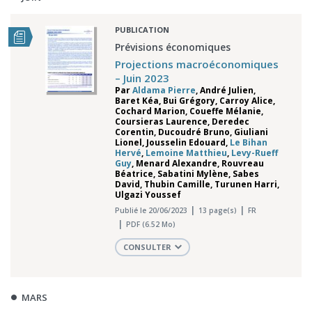
PUBLICATION
Prévisions économiques
Projections macroéconomiques
– Juin 2023
Par
Aldama Pierre
,
André Julien
,
Baret Kéa
,
Bui Grégory
,
Carroy Alice
,
Cochard Marion
,
Coueffe Mélanie
,
Coursieras Laurence
,
Deredec
Corentin
,
Ducoudré Bruno
,
Giuliani
Lionel
,
Jousselin Edouard
,
Le Bihan
Hervé
,
Lemoine Matthieu
,
Levy-Rueff
Guy
,
Menard Alexandre
,
Rouvreau
Béatrice
,
Sabatini Mylène
,
Sabes
David
,
Thubin Camille
,
Turunen Harri
,
Ulgazi Youssef
Publié le 20/06/2023
13 page(s)
FR
PDF (6.52 Mo)
CONSULTER
MARS