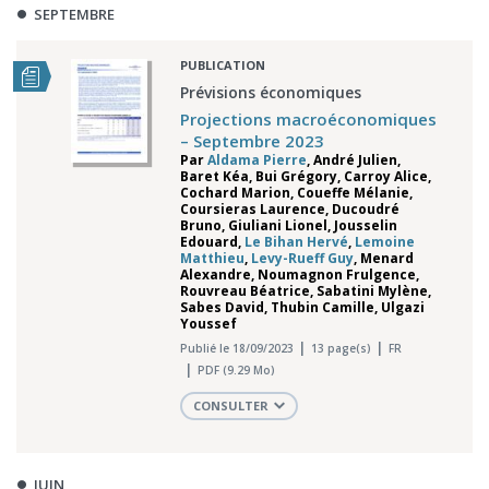
SEPTEMBRE
PUBLICATION
Prévisions économiques
Projections macroéconomiques
– Septembre 2023
Par
Aldama Pierre
,
André Julien
,
Baret Kéa
,
Bui Grégory
,
Carroy Alice
,
Cochard Marion
,
Coueffe Mélanie
,
Coursieras Laurence
,
Ducoudré
Bruno
,
Giuliani Lionel
,
Jousselin
Edouard
,
Le Bihan Hervé
,
Lemoine
Matthieu
,
Levy-Rueff Guy
,
Menard
Alexandre
,
Noumagnon Frulgence
,
Rouvreau Béatrice
,
Sabatini Mylène
,
Sabes David
,
Thubin Camille
,
Ulgazi
Youssef
Publié le 18/09/2023
13 page(s)
FR
PDF (9.29 Mo)
CONSULTER
JUIN