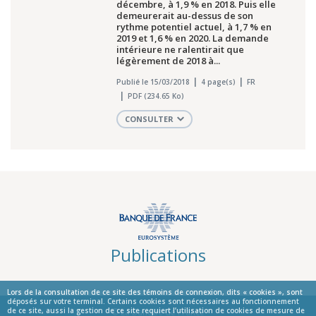
décembre, à 1,9 % en 2018. Puis elle
demeurerait au-dessus de son
rythme potentiel actuel, à 1,7 % en
2019 et 1,6 % en 2020. La demande
intérieure ne ralentirait que
légèrement de 2018 à...
Publié le 15/03/2018
4 page(s)
FR
PDF (234.65 Ko)
CONSULTER
Publications
Lors de la consultation de ce site des témoins de connexion, dits « cookies », sont
déposés sur votre terminal. Certains cookies sont nécessaires au fonctionnement
de ce site, aussi la gestion de ce site requiert l’utilisation de cookies de mesure de
© La Banque de France