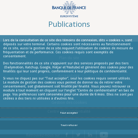
Publications
Lors de la consultation de ce site des témoins de connexion, dits « cookies », sont
déposés sur votre terminal. Certains cookies sont nécessaires au fonctionnement
de ce site, aussi la gestion de ce site requiert l’utilisation de cookies de mesure de
© La Banque de France
fréquentation et de performance. Ces cookies requis sont exemptés de
consentement.
Informations
Plan du site
Des fonctionnalités de ce site s’appuient sur des services proposés par des tiers
Aide
(Dailymotion, Katchup, Google, Hotjar et Youtube) et génèrent des cookies pour des
finalités qui leur sont propres, conformément à leur politique de confidentialité.
Accessibilité
Si vous ne cliquez pas sur "Tout accepter", seul les cookies requis seront utilisés.
Le module de gestion des cookies vous permet de donner ou de retirer votre
Infos Légales
consentement, soit globalement soit finalité par finalité. Vous pouvez retrouver ce
module à tout moment en cliquant sur l’onglet "Centre de confidentialité" en bas de
Protection des données personnelles
page. Vos préférences sont conservées pour une durée de 6 mois. Elles ne sont pas
cédées à des tiers ni utilisées à d'autres fins.
Gestion des cookies
Centre de confidentialité
Tout accepter
Tout refuser
YouTube
Retrouvez-nous sur :
Facebook
Twitter
LinkedIn