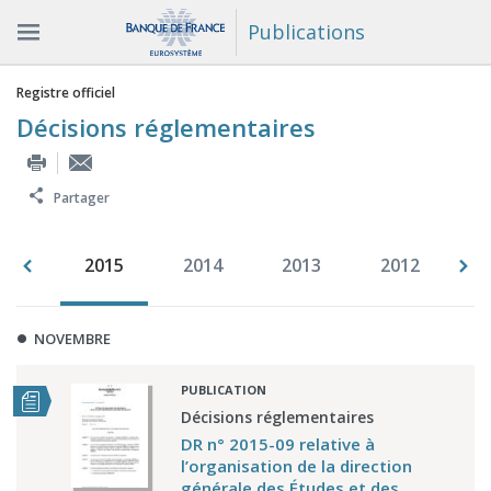
Publications
Vous êtes ici
Registre officiel
Décisions réglementaires
Partager
016
2015
2014
2013
2012
2
NOVEMBRE
PUBLICATION
Décisions réglementaires
DR n° 2015-09 relative à
l’organisation de la direction
générale des Études et des