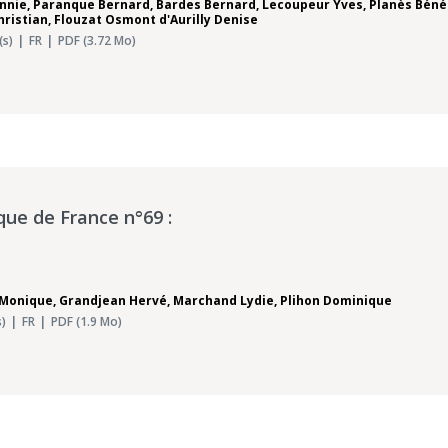
nnie
,
Paranque Bernard
,
Bardes Bernard
,
Lecoupeur Yves
,
Planès Béné
ristian
,
Flouzat Osmont d'Aurilly Denise
(s)
FR
PDF (3.72 Mo)
que de France n°69 :
 Monique
,
Grandjean Hervé
,
Marchand Lydie
,
Plihon Dominique
)
FR
PDF (1.9 Mo)