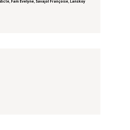
dicte
,
Fam Evelyne
,
Savajol Françoise
,
Lanskoy