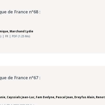
que de France n°68 :
nique
,
Marchand Lydie
)
FR
PDF (1.25 Mo)
que de France n°67 :
nnie
,
Cayssials Jean-Luc
,
Fam Evelyne
,
Pascal Jean
,
Dreyfus Alain
,
Renoto