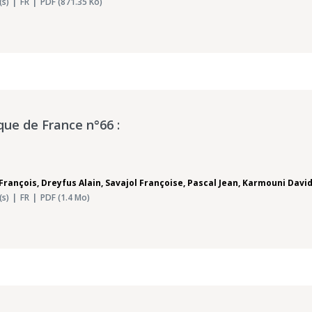
(s)
FR
PDF (871.35 Ko)
que de France n°66 :
François
,
Dreyfus Alain
,
Savajol Françoise
,
Pascal Jean
,
Karmouni Davi
(s)
FR
PDF (1.4 Mo)