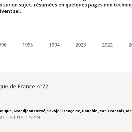
es sur un sujet, résumées en quelques pages non techniq
éventuel.
996
1995
1994
2023
2022
2
que de France n°72 :
onique
,
Grandjean Hervé
,
Savajol Françoise
,
Dauphin Jean-François
,
Ma
(s)
FR
PDF (1.42 Mo)