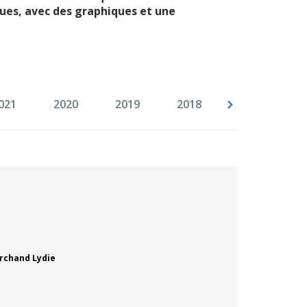
ues, avec des graphiques et une
021
2020
2019
2018
2017
2
rchand Lydie