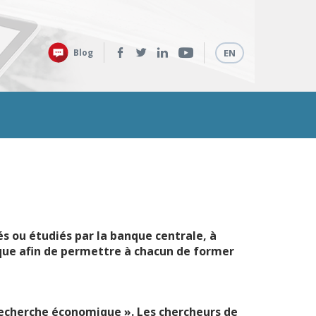
Retrouvez-
Langues
Blog
EN
nous
sur
:
tés ou étudiés par la banque centrale, à
ique afin de permettre à chacun de former
Recherche économique ». Les chercheurs de