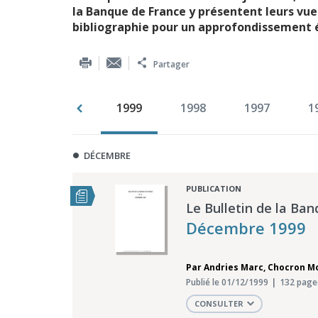
la Banque de France y présentent leurs vu
bibliographie pour un approfondissement 
Partager
001
2000
1999
1998
1997
1
DÉCEMBRE
PUBLICATION
Le Bulletin de la Ban
Décembre 1999
Par
Andries Marc
,
Chocron M
Publié le 01/12/1999
132 page
CONSULTER