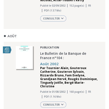
Nicolas
,
Attal-Toubert Ketty
Publié le 02/09/2002
152 page(s)
FR
PDF (1.57 Mo)
CONSULTER
AOÛT
PUBLICATION
Le Bulletin de la Banque de
France n°104 :
Août 2002
Par
Tournier Alain
,
Gouteroux
Catherine
,
Gouteron Sylvain
,
Rizzardo Bruno
,
Fam Evelyne
,
Grandjean Hervé
,
Rougès Dominique
,
Tinguely Joëlle
,
Bergé Marie-
Christine
Publié le 01/08/2002
160 page(s)
FR
PDF (1.16 Mo)
CONSULTER