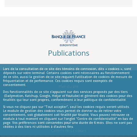
Publications
Lors de la consultation de ce site des témoins de connexion, dits « cookies », sont
déposés sur votre terminal. Certains cookies sont nécessaires au fonctionnement
de ce site, aussi la gestion de ce site requiert l’utilisation de cookies de mesure de
© La Banque de France
fréquentation et de performance. Ces cookies requis sont exemptés de
consentement.
Informations
Plan du site
Des fonctionnalités de ce site s’appuient sur des services proposés par des tiers
Aide
(Dailymotion, Katchup, Google, Hotjar et Youtube) et génèrent des cookies pour des
finalités qui leur sont propres, conformément à leur politique de confidentialité.
Accessibilité
Si vous ne cliquez pas sur "Tout accepter", seul les cookies requis seront utilisés.
Le module de gestion des cookies vous permet de donner ou de retirer votre
Infos Légales
consentement, soit globalement soit finalité par finalité. Vous pouvez retrouver ce
module à tout moment en cliquant sur l’onglet "Centre de confidentialité" en bas de
Protection des données personnelles
page. Vos préférences sont conservées pour une durée de 6 mois. Elles ne sont pas
cédées à des tiers ni utilisées à d'autres fins.
Gestion des cookies