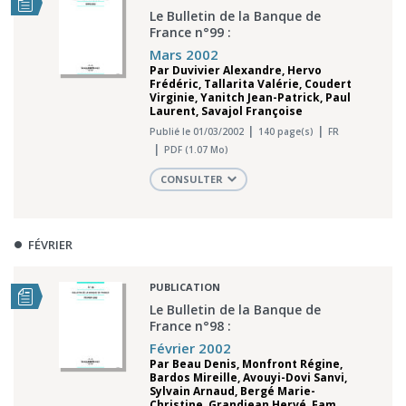
Le Bulletin de la Banque de
France n°99 :
Mars 2002
Par
Duvivier Alexandre
,
Hervo
Frédéric
,
Tallarita Valérie
,
Coudert
Virginie
,
Yanitch Jean-Patrick
,
Paul
Laurent
,
Savajol Françoise
Publié le 01/03/2002
140 page(s)
FR
PDF (1.07 Mo)
CONSULTER
FÉVRIER
PUBLICATION
Le Bulletin de la Banque de
France n°98 :
Février 2002
Par
Beau Denis
,
Monfront Régine
,
Bardos Mireille
,
Avouyi-Dovi Sanvi
,
Sylvain Arnaud
,
Bergé Marie-
Christine
,
Grandjean Hervé
,
Fam