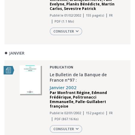
Evelyne
,
Planès Bénédicte
,
Martin
Carlos
,
Sevestre Patrick
Publié le 01/02/2002
155 page(s)
FR
PDF (1.1 Mo)
CONSULTER
JANVIER
PUBLICATION
Le Bulletin de la Banque de
France n°97 :
Janvier 2002
Par
Monfront Régine
,
Edmond
Frédérique
,
Politronacci
Emmanuelle
,
Palle-Guillabert
françoise
Publié le 02/01/2002
152 page(s)
FR
PDF (867.16 Ko)
CONSULTER