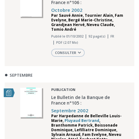
France n°106 :
Octobre 2002
Par
Sauvé Annie
,
Tournier Alain
,
Fam
Evelyne
,
Bergé Marie-Christine
,
Grandjean Hervé
,
Neveu Claude
,
Tomio André
Publié le 01/10/2002
92 page(s)
FR
PDF (2.07 Mo)
CONSULTER
SEPTEMBRE
PUBLICATION
Le Bulletin de la Banque de
France n°105 :
Septembre 2002
Par
Harpedanne de Belleville Louis-
Marie
,
Pluyaud Bertrand
,
Branthomme Patrick
,
Boissonade
Dominique
,
Lefilliatre Dominique
,
Sylvain Arnaud
,
Fam Evelyne
,
Neveu