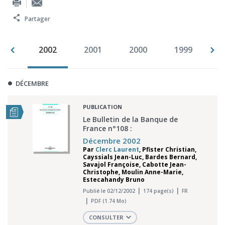
Partager
003
2002
2001
2000
1999
1
DÉCEMBRE
PUBLICATION
Le Bulletin de la Banque de
France n°108 :
Décembre 2002
Par
Clerc Laurent
,
Pfister Christian
,
Cayssials Jean-Luc
,
Bardes Bernard
,
Savajol Françoise
,
Cabotte Jean-
Christophe
,
Moulin Anne-Marie
,
Estecahandy Bruno
Publié le 02/12/2002
174 page(s)
FR
PDF (1.74 Mo)
CONSULTER