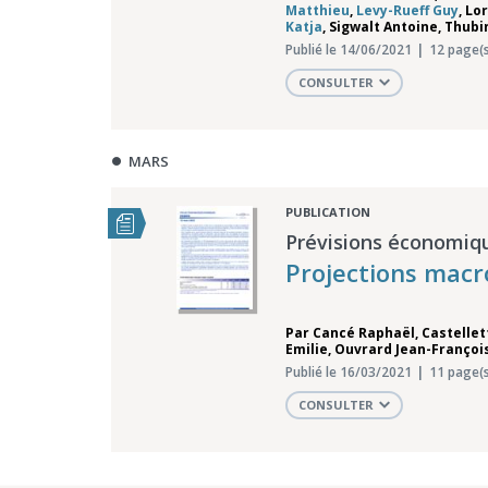
Matthieu
,
Levy-Rueff Guy
,
Lo
Katja
,
Sigwalt Antoine
,
Thubi
Publié le 14/06/2021
12 page(s
CONSULTER
MARS
PUBLICATION
Prévisions économiq
Projections mac
Par
Cancé Raphaël
,
Castellet
Emilie
,
Ouvrard Jean-Françoi
Publié le 16/03/2021
11 page(s
CONSULTER