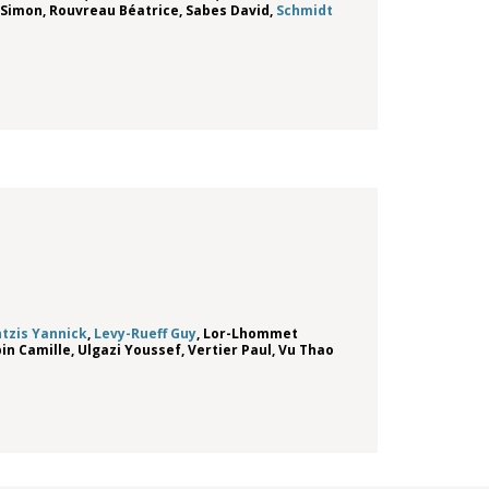
 Simon
,
Rouvreau Béatrice
,
Sabes David
,
Schmidt
tzis Yannick
,
Levy-Rueff Guy
,
Lor-Lhommet
in Camille
,
Ulgazi Youssef
,
Vertier Paul
,
Vu Thao