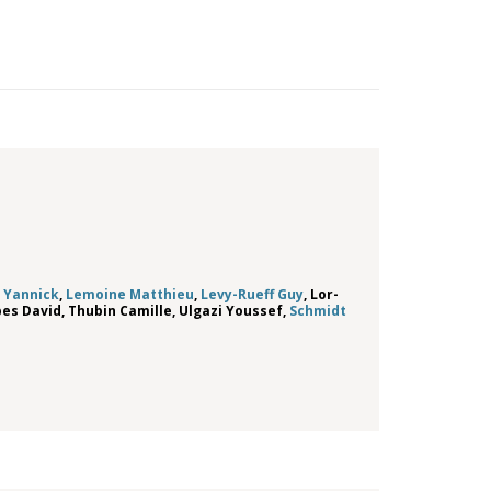
s Yannick
,
Lemoine Matthieu
,
Levy-Rueff Guy
,
Lor-
es David
,
Thubin Camille
,
Ulgazi Youssef
,
Schmidt