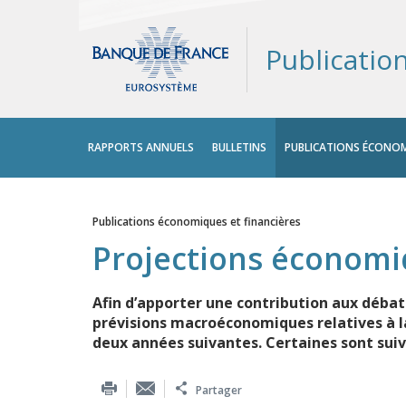
Publicatio
Menu
RAPPORTS ANNUELS
BULLETINS
PUBLICATIONS ÉCONOM
principal
Publications économiques et financières
Vous êtes ici
Projections économ
Afin d’apporter une contribution aux déba
prévisions macroéconomiques relatives à la 
deux années suivantes. Certaines sont suiv
Partager