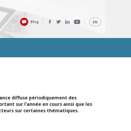
Retrouvez-
Langues
Blog
EN
nous
sur
:
rance diffuse périodiquement des
rtant sur l’année en cours ainsi que les
ecteurs sur certaines thématiques.