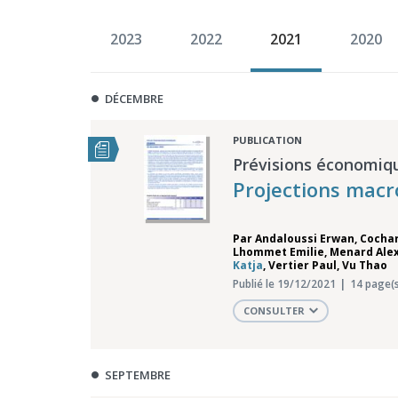
2023
2022
2021
2020
DÉCEMBRE
PUBLICATION
Prévisions économiq
Projections mac
Par
Andaloussi Erwan
,
Cocha
Lhommet Emilie
,
Menard Ale
Katja
,
Vertier Paul
,
Vu Thao
Publié le 19/12/2021
14 page(s
CONSULTER
SEPTEMBRE