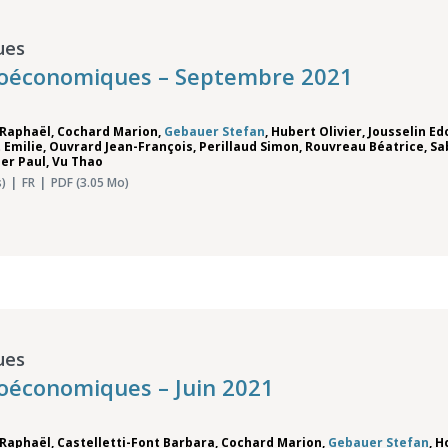
ues
roéconomiques – Septembre 2021
 Raphaël
,
Cochard Marion
,
Gebauer Stefan
,
Hubert Olivier
,
Jousselin E
Emilie
,
Ouvrard Jean-François
,
Perillaud Simon
,
Rouvreau Béatrice
,
Sa
ier Paul
,
Vu Thao
)
FR
PDF (3.05 Mo)
ues
oéconomiques – Juin 2021
 Raphaël
,
Castelletti-Font Barbara
,
Cochard Marion
,
Gebauer Stefan
,
H