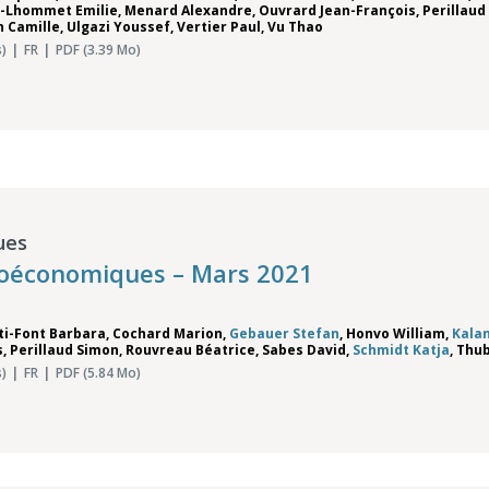
r-Lhommet Emilie
,
Menard Alexandre
,
Ouvrard Jean-François
,
Perillaud
n Camille
,
Ulgazi Youssef
,
Vertier Paul
,
Vu Thao
)
FR
PDF (3.39 Mo)
ues
roéconomiques – Mars 2021
ti-Font Barbara
,
Cochard Marion
,
Gebauer Stefan
,
Honvo William
,
Kalan
s
,
Perillaud Simon
,
Rouvreau Béatrice
,
Sabes David
,
Schmidt Katja
,
Thub
)
FR
PDF (5.84 Mo)