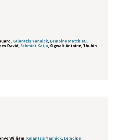
douard
,
Kalantzis Yannick
,
Lemoine Matthieu
,
bes David
,
Schmidt Katja
,
Sigwalt Antoine
,
Thubin
onvo William
,
Kalantzis Yannick
,
Lemoine