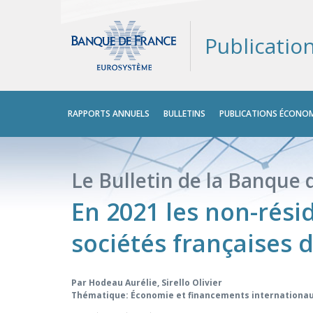
Publicatio
Menu
RAPPORTS ANNUELS
BULLETINS
PUBLICATIONS ÉCONOM
principal
Le Bulletin de la Banque d
En 2021 les non-rési
sociétés françaises 
Par
Hodeau Aurélie
,
Sirello Olivier
Thématique: Économie et financements internationa