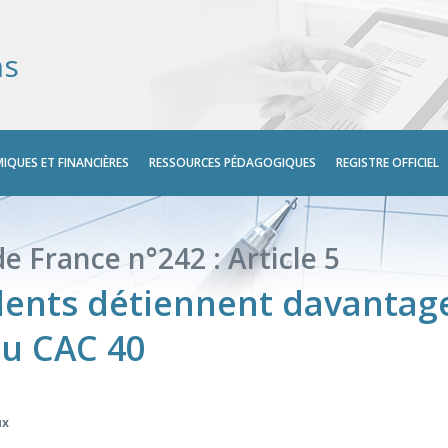
ns
IQUES ET FINANCIÈRES
RESSOURCES PÉDAGOGIQUES
REGISTRE OFFICIEL
e France n°242 : Article 5
dents détiennent davantage
du CAC 40
ux