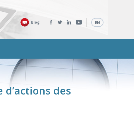
Retrouvez-
Langues
Blog
EN
nous
sur
:
 d’actions des