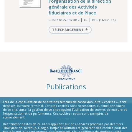
l'organisation de la direction
générale des Activités
fiduciaires et de Place
Publié le 27/01/2012
FR
PDF (160.21 Ko)
TÉLÉCHARGEMENT
Publications
Lors de la consultation de ce site des témoins de connexion, dits « cookies », sont
déposés sur votre terminal. Certains cookies sont nécessaires au fonctionnement
de ce site, aussi la gestion de ce site requiert l’utilisation de cookies de mesure de
© La Banque de France
fréquentation et de performance. Ces cookies requis sont exemptés de
consentement.
Informations
Plan du site
Des fonctionnalités de ce site s’appuient sur des services proposés par des tiers
Aide
(Dailymotion, Katchup, Google, Hotjar et Youtube) et génèrent des cookies pour des
finalités qui leur sont propres, conformément à leur politique de confidentialité.