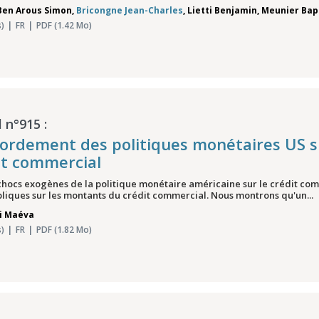
Ben Arous Simon
,
Bricongne Jean-Charles
,
Lietti Benjamin
,
Meunier Bap
)
FR
PDF (1.42 Mo)
 n°915 :
bordement des politiques monétaires US 
dit commercial
 chocs exogènes de la politique monétaire américaine sur le crédit com
iques sur les montants du crédit commercial. Nous montrons qu'un...
ni Maéva
)
FR
PDF (1.82 Mo)