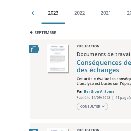
996
1994
2023
2022
2021
2
SEPTEMBRE
PUBLICATION
Documents de travail
Conséquences des 
des échanges
Cet article évalue les consé
L'analyse est basée sur l'épis
Par
Berthou Antoine
Publié le 14/09/2023
41 page(s
CONSULTER
PUBLICATION