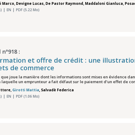
i Marco
,
Devigne Lucas
,
De Pastor Raymond
,
Maddaloni Gianluca
,
Posa
)
EN
PDF (5.22 Mo)
 n°918 :
ormation et offre de crédit : une illustrati
fets de commerce
 que joue la manière dont les informations sont mises en évidence dans
n laquelle un emprunteur a fait défaut sur le paiement d’un effet de co
Ettore
,
Girotti Mattia
,
Salvadè Federica
)
EN
PDF (1.06 Mo)