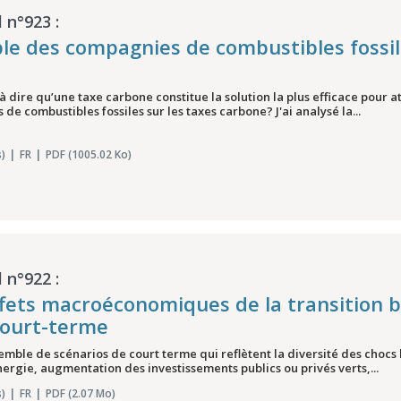
 n°923 :
le des compagnies de combustibles fossil
 dire qu’une taxe carbone constitue la solution la plus efficace pour
s de combustibles fossiles sur les taxes carbone? J'ai analysé la...
)
FR
PDF (1005.02 Ko)
 n°922 :
fets macroéconomiques de la transition ba
court-terme
ble de scénarios de court terme qui reflètent la diversité des chocs l
nergie, augmentation des investissements publics ou privés verts,...
)
FR
PDF (2.07 Mo)