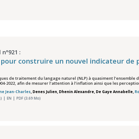
 n°921 :
e pour construire un nouvel indicateur de 
iques de traitement du langage naturel (NLP) à quasiment l’ensemble de
4-2022, afin de mesurer l’attention à l’inflation ainsi que les perception
ne Jean-Charles
,
Denes Julien
,
Dhenin Alexandre
,
De Gaye Annabelle
,
Ro
)
EN
PDF (3.69 Mo)