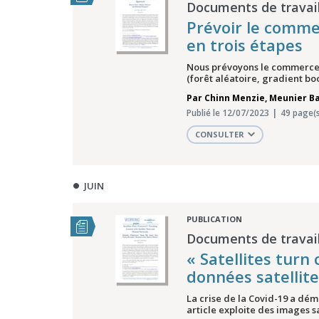
Documents de travail
Prévoir le comme
en trois étapes
Nous prévoyons le commerce m
(forêt aléatoire, gradient boo
Par
Chinn Menzie
,
Meunier Ba
Publié le 12/07/2023
49 page(s
CONSULTER
JUIN
PUBLICATION
Documents de travail
« Satellites tur
données satellit
La crise de la Covid-19 a dém
article exploite des images s