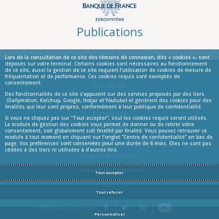
Publications
Lors de la consultation de ce site des témoins de connexion, dits « cookies », sont
déposés sur votre terminal. Certains cookies sont nécessaires au fonctionnement
de ce site, aussi la gestion de ce site requiert l’utilisation de cookies de mesure de
© La Banque de France
fréquentation et de performance. Ces cookies requis sont exemptés de
consentement.
Informations
Plan du site
Des fonctionnalités de ce site s’appuient sur des services proposés par des tiers
Aide
(Dailymotion, Katchup, Google, Hotjar et Youtube) et génèrent des cookies pour des
finalités qui leur sont propres, conformément à leur politique de confidentialité.
Accessibilité
Si vous ne cliquez pas sur "Tout accepter", seul les cookies requis seront utilisés.
Le module de gestion des cookies vous permet de donner ou de retirer votre
Infos Légales
consentement, soit globalement soit finalité par finalité. Vous pouvez retrouver ce
module à tout moment en cliquant sur l’onglet "Centre de confidentialité" en bas de
Protection des données personnelles
page. Vos préférences sont conservées pour une durée de 6 mois. Elles ne sont pas
cédées à des tiers ni utilisées à d'autres fins.
Gestion des cookies
Centre de confidentialité
Tout accepter
Tout refuser
YouTube
Retrouvez-nous sur :
Facebook
Twitter
LinkedIn
Personnaliser
Blog