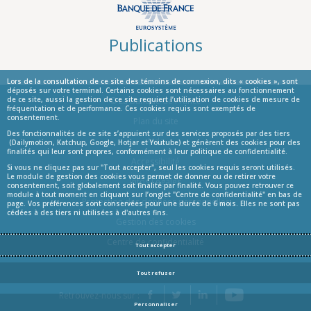
Publications
Lors de la consultation de ce site des témoins de connexion, dits « cookies », sont
déposés sur votre terminal. Certains cookies sont nécessaires au fonctionnement
de ce site, aussi la gestion de ce site requiert l’utilisation de cookies de mesure de
© La Banque de France
fréquentation et de performance. Ces cookies requis sont exemptés de
consentement.
Informations
Plan du site
Des fonctionnalités de ce site s’appuient sur des services proposés par des tiers
Aide
(Dailymotion, Katchup, Google, Hotjar et Youtube) et génèrent des cookies pour des
finalités qui leur sont propres, conformément à leur politique de confidentialité.
Accessibilité
Si vous ne cliquez pas sur "Tout accepter", seul les cookies requis seront utilisés.
Le module de gestion des cookies vous permet de donner ou de retirer votre
Infos Légales
consentement, soit globalement soit finalité par finalité. Vous pouvez retrouver ce
module à tout moment en cliquant sur l’onglet "Centre de confidentialité" en bas de
Protection des données personnelles
page. Vos préférences sont conservées pour une durée de 6 mois. Elles ne sont pas
cédées à des tiers ni utilisées à d'autres fins.
Gestion des cookies
Centre de confidentialité
Tout accepter
Tout refuser
YouTube
Retrouvez-nous sur :
Facebook
Twitter
LinkedIn
Personnaliser
Blog