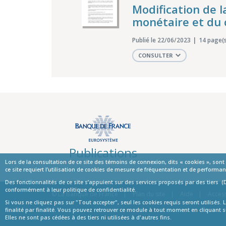
Modification de l
monétaire et du 
Publié le 22/06/2023
14 page(s
CONSULTER
Publications
Lors de la consultation de ce site des témoins de connexion, dits « cookies », son
ce site requiert l’utilisation de cookies de mesure de fréquentation et de perfor
Des fonctionnalités de ce site s’appuient sur des services proposés par des tiers (
Informations
conformément à leur politique de confidentialité.
© La Banque de France
Plan du site
Aide
Access
Si vous ne cliquez pas sur "Tout accepter", seul les cookies requis seront utilisé
finalité par finalité. Vous pouvez retrouver ce module à tout moment en cliquant s
Elles ne sont pas cédées à des tiers ni utilisées à d'autres fins.