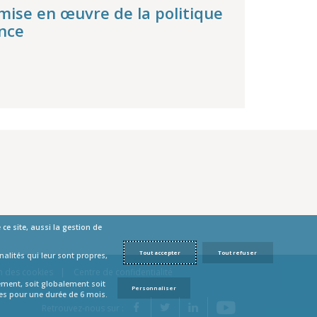
 mise en œuvre de la politique
ance
ce site, aussi la gestion de
Tout accepter
Tout refuser
alités qui leur sont propres,
n des cookies
Centre de confidentialité
tement, soit globalement soit
Personnaliser
ées pour une durée de 6 mois.
YouTube
Facebook
Twitter
LinkedIn
Retrouvez-nous sur :