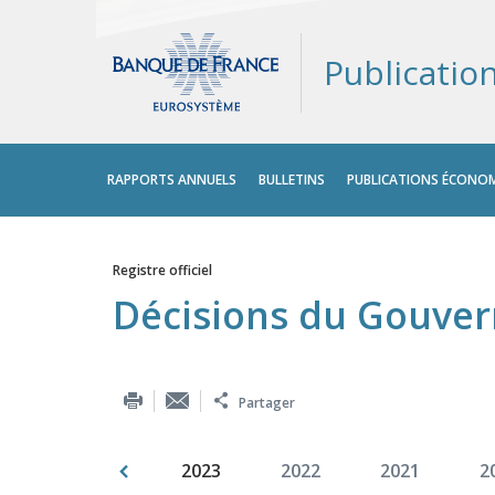
Publicatio
Menu
RAPPORTS ANNUELS
BULLETINS
PUBLICATIONS ÉCONOM
principal
Registre officiel
Vous êtes ici
Décisions du Gouver
Partager
009
2008
2023
2022
2021
2