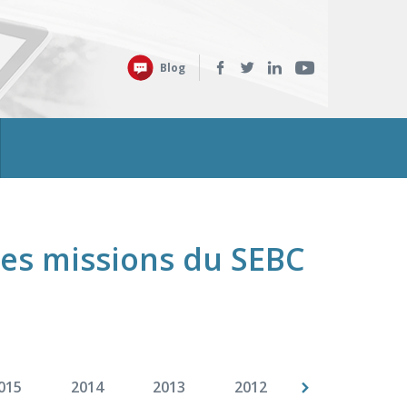
Retrouvez-
Blog
nous
sur
:
des missions du SEBC
015
2014
2013
2012
2011
2