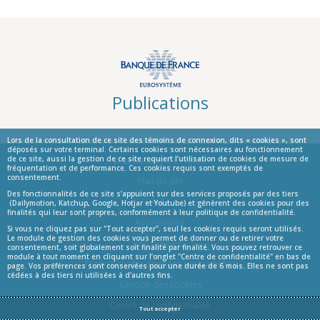
Publications
Lors de la consultation de ce site des témoins de connexion, dits « cookies », sont
déposés sur votre terminal. Certains cookies sont nécessaires au fonctionnement
de ce site, aussi la gestion de ce site requiert l’utilisation de cookies de mesure de
© La Banque de France
fréquentation et de performance. Ces cookies requis sont exemptés de
consentement.
Informations
Plan du site
Des fonctionnalités de ce site s’appuient sur des services proposés par des tiers
Aide
(Dailymotion, Katchup, Google, Hotjar et Youtube) et génèrent des cookies pour des
finalités qui leur sont propres, conformément à leur politique de confidentialité.
Accessibilité
Si vous ne cliquez pas sur "Tout accepter", seul les cookies requis seront utilisés.
Le module de gestion des cookies vous permet de donner ou de retirer votre
Infos Légales
consentement, soit globalement soit finalité par finalité. Vous pouvez retrouver ce
module à tout moment en cliquant sur l’onglet "Centre de confidentialité" en bas de
Protection des données personnelles
page. Vos préférences sont conservées pour une durée de 6 mois. Elles ne sont pas
cédées à des tiers ni utilisées à d'autres fins.
Gestion des cookies
Centre de confidentialité
Tout accepter