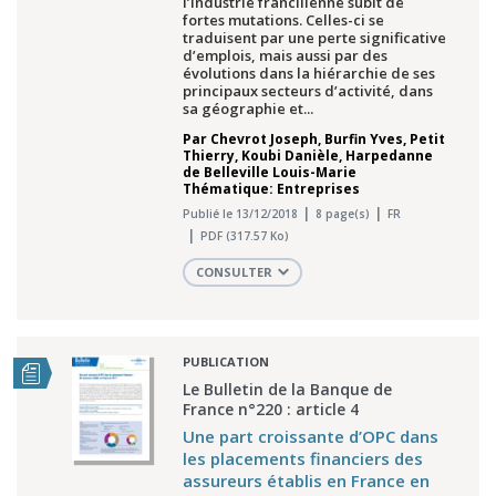
l’industrie francilienne subit de
fortes mutations. Celles-ci se
traduisent par une perte significative
d’emplois, mais aussi par des
évolutions dans la hiérarchie de ses
principaux secteurs d’activité, dans
sa géographie et...
Par
Chevrot Joseph
,
Burfin Yves
,
Petit
Thierry
,
Koubi Danièle
,
Harpedanne
de Belleville Louis-Marie
Thématique: Entreprises
Publié le 13/12/2018
8 page(s)
FR
PDF (317.57 Ko)
CONSULTER
PUBLICATION
Le Bulletin de la Banque de
France n°220 : article 4
Une part croissante d’OPC dans
les placements financiers des
assureurs établis en France en