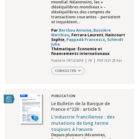
mondial. Néanmoins, les «
déséquilibres mondiaux » –
déséquilibres des comptes de
transactions courantes – persistent
et inquiètent...
Par
Berthou Antoine
,
Bussière
Matthieu
,
Ferrara Laurent
,
Haincourt
Sophie
,
Pappadà Francesco
,
Schmidt
Julia
Thématique: Économie et
financements internationaux
Publié le 19/12/2018
FR
PDF (521.25 Ko)
CONSULTER
PUBLICATION
Le Bulletin de la Banque de
France n°220 : article 5
L’industrie francilienne : des
mutations de long terme
toujours à l’œuvre
Depuis plusieurs décennies,