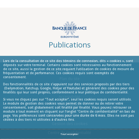
Publications
Lors de la consultation de ce site des témoins de connexion, dits « cookies », sont
déposés sur votre terminal. Certains cookies sont nécessaires au fonctionnement
de ce site, aussi la gestion de ce site requiert l’utilisation de cookies de mesure de
© La Banque de France
fréquentation et de performance. Ces cookies requis sont exemptés de
consentement.
Informations
Plan du site
Des fonctionnalités de ce site s’appuient sur des services proposés par des tiers
Aide
(Dailymotion, Katchup, Google, Hotjar et Youtube) et génèrent des cookies pour des
finalités qui leur sont propres, conformément à leur politique de confidentialité.
Accessibilité
Si vous ne cliquez pas sur "Tout accepter", seul les cookies requis seront utilisés.
Le module de gestion des cookies vous permet de donner ou de retirer votre
Infos Légales
consentement, soit globalement soit finalité par finalité. Vous pouvez retrouver ce
module à tout moment en cliquant sur l’onglet "Centre de confidentialité" en bas de
Protection des données personnelles
page. Vos préférences sont conservées pour une durée de 6 mois. Elles ne sont pas
cédées à des tiers ni utilisées à d'autres fins.
Gestion des cookies
Centre de confidentialité
Tout accepter