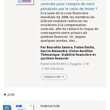
centrale pour compte de tiers
pénalisés par le ratio de levier ?
À la suite de la crise financière
mondiale de 2008, les membres du
G20 ont souhaité renforcer les
incitations à la compensation
centrale, afin de réduire le risque de
contrepartie entre acteurs du
système financier. Or, depuis
quelques années, des...
Par
Bourahla Samira
,
Fialon Émilie
,
Garcia Alexandre
,
Violon Aurélien
Thématique: Stabilité financière et
système financier
Publié le 05/07/2018
9 page(s)
FR
PDF (338.92 Ko)
CONSULTER
JUIN
PUBLICATION