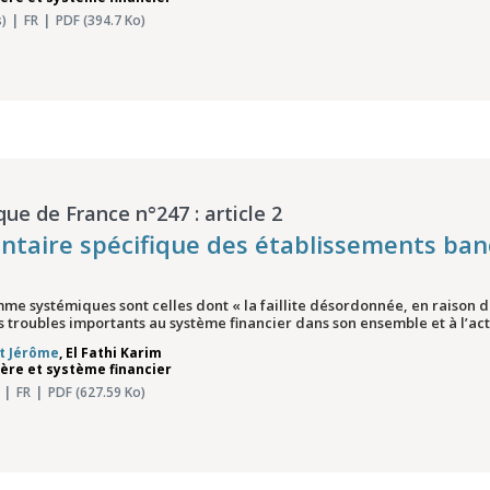
)
FR
PDF (394.7 Ko)
que de France n°247 : article 2
ntaire spécifique des établissements ba
 systémiques sont celles dont « la faillite désordonnée, en raison de 
 troubles importants au système financier dans son ensemble et à l’act
et Jérôme
,
El Fathi Karim
ière et système financier
FR
PDF (627.59 Ko)