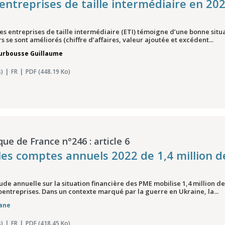
 entreprises de taille intermédiaire en 20
s entreprises de taille intermédiaire (ETI) témoigne d’une bonne situat
rs se sont améliorés (chiffre d’affaires, valeur ajoutée et excédent...
urbousse Guillaume
)
FR
PDF (448.19 Ko)
que de France n°246 : article 6
les comptes annuels 2022 de 1,4 million 
ude annuelle sur la situation financière des PME mobilise 1,4 million de 
roentreprises. Dans un contexte marqué par la guerre en Ukraine, la...
iane
)
FR
PDF (418.45 Ko)