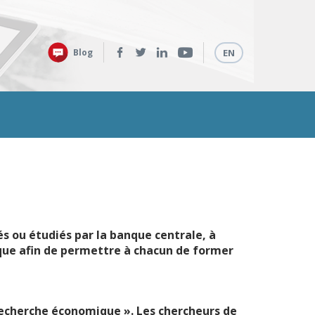
Retrouvez-
Langues
Blog
EN
nous
sur
:
tés ou étudiés par la banque centrale, à
ique afin de permettre à chacun de former
Recherche économique ». Les chercheurs de