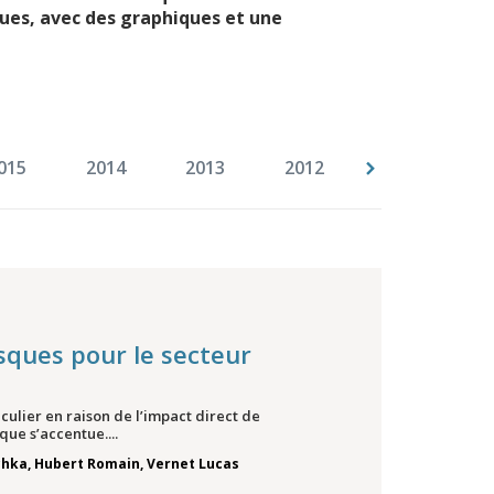
ues, avec des graphiques et une
015
2014
2013
2012
2011
2
sques pour le secteur
ulier en raison de l’impact direct de
ue s’accentue....
chka
,
Hubert Romain
,
Vernet Lucas