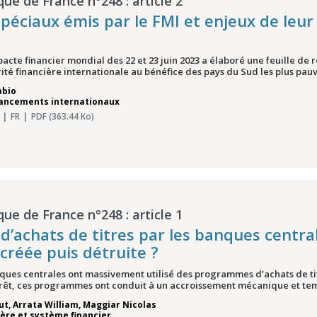
que de France n°248 : article 2
spéciaux émis par le FMI et enjeux de leur 
cte financier mondial des 22 et 23 juin 2023 a élaboré une feuille de 
rité financière internationale au bénéfice des pays du Sud les plus pauvr
abio
nancements internationaux
FR
PDF (363.44 Ko)
que de France n°248 : article 1
’achats de titres par les banques central
créée puis détruite ?
ques centrales ont massivement utilisé des programmes d’achats de titr
ntérêt, ces programmes ont conduit à un accroissement mécanique et tem
ut
,
Arrata William
,
Maggiar Nicolas
ière et système financier