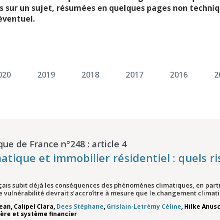
es sur un sujet, résumées en quelques pages non techniq
éventuel.
020
2019
2018
2017
2016
2
que de France n°248 : article 4
ique et immobilier résidentiel : quels ri
çais subit déjà les conséquences des phénomènes climatiques, en partic
e vulnérabilité devrait s’accroître à mesure que le changement climatiq
Jean
,
Calipel Clara
,
Dees Stéphane
,
Grislain-Letrémy Céline
,
Hilke Anus
ière et système financier