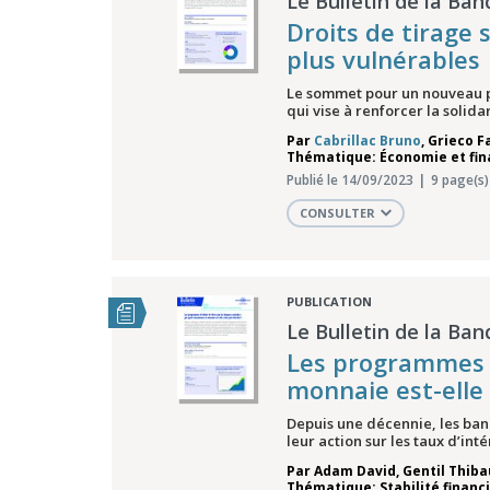
Le Bulletin de la Ban
Droits de tirage 
plus vulnérables
Le sommet pour un nouveau pa
qui vise à renforcer la solida
Par
Cabrillac Bruno
,
Grieco F
Thématique: Économie et fi
Publié le 14/09/2023
9 page(s)
CONSULTER
PUBLICATION
Le Bulletin de la Ban
Les programmes d
monnaie est-elle 
Depuis une décennie, les ban
leur action sur les taux d’i
Par
Adam David
,
Gentil Thiba
Thématique: Stabilité financ