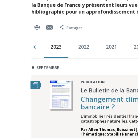
la Banque de France y présentent leurs vu
bibliographie pour un approfondissement 
Partager
995
1994
2023
2022
2021
2
SEPTEMBRE
PUBLICATION
Le Bulletin de la Ban
Changement climat
bancaire ?
L’immobilier résidentiel fran
catastrophes naturelles. Cett
Par
Allen Thomas
,
Boissinot 
Thématique: Stabilité financ