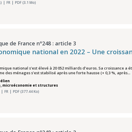
)
FR
PDF (3.1 Mo)
que de France n°248 : article 3
onomique national en 2022 – Une croissan
mique national s’est élevé à 20 052 milliards d’euros. Sa croissance a é
ine des ménages s’est stabilisé après une forte hausse (+ 0,3 %, après...
élien
 microéconomie et structures
FR
PDF (377.44 Ko)