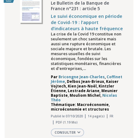
Le Bulletin de la Banque de
France n°231 : article 5
Le suivi économique en période
de Covid-19 : l’apport
d’indicateurs à haute fréquence
La crise de la Covid 19 constitue non
seulement un choc sanitaire mais
aussi une rupture économique et
sociale majeure et brutale. Les
mesures usuelles de suivi
économique, fondées sur les
statistiques monétaires, financières
et d’entreprises,...
Par
Bricongne Jean-Charles
,
Coffinet
Jérôme
,
Delbos Jean-Brieux
,
Kaiser
Vojtech
,
Kien Jean-Noël
,
Kintzler
Étienne
,
Lestrade Ariane
,
Meunier
Baptiste
,
Mouliom Michel
,
Nicolas
Théo
Thématique: Macroéconomie,
microéconomie et structures
Publié le 07/10/2020
14 page(s)
FR
PDF (1.19 Mo)
CONSULTER