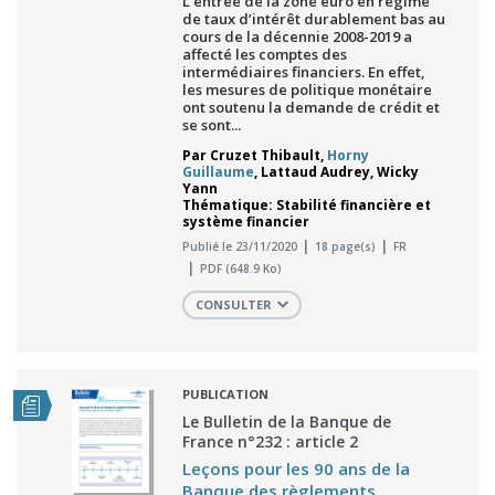
L’entrée de la zone euro en régime
de taux d’intérêt durablement bas au
cours de la décennie 2008-2019 a
affecté les comptes des
intermédiaires financiers. En effet,
les mesures de politique monétaire
ont soutenu la demande de crédit et
se sont...
Par
Cruzet Thibault
,
Horny
Guillaume
,
Lattaud Audrey
,
Wicky
Yann
Thématique: Stabilité financière et
système financier
Publié le 23/11/2020
18 page(s)
FR
PDF (648.9 Ko)
CONSULTER
PUBLICATION
Le Bulletin de la Banque de
France n°232 : article 2
Leçons pour les 90 ans de la
Banque des règlements