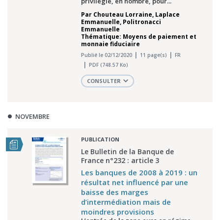
privilégié, en nombre, pour...
Par
Chouteau Lorraine
,
Laplace
Emmanuelle
,
Politronacci
Emmanuelle
Thématique: Moyens de paiement et
monnaie fiduciaire
Publié le 02/12/2020
11 page(s)
FR
PDF (748.57 Ko)
CONSULTER
NOVEMBRE
PUBLICATION
Le Bulletin de la Banque de
France n°232 : article 3
Les banques de 2008 à 2019 : un
résultat net influencé par une
baisse des marges
d’intermédiation mais de
moindres provisions