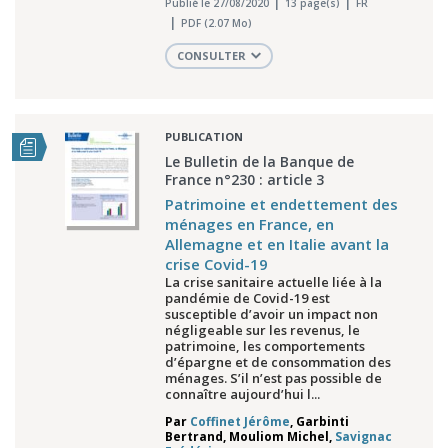
Publié le 27/08/2020
13 page(s)
FR
PDF (2.07 Mo)
CONSULTER
PUBLICATION
Le Bulletin de la Banque de
France n°230 : article 3
Patrimoine et endettement des
ménages en France, en
Allemagne et en Italie avant la
crise Covid-19
La crise sanitaire actuelle liée à la
pandémie de Covid-19 est
susceptible d’avoir un impact non
négligeable sur les revenus, le
patrimoine, les comportements
d’épargne et de consommation des
ménages. S’il n’est pas possible de
connaître aujourd’hui l...
Par
Coffinet Jérôme
,
Garbinti
Bertrand
,
Mouliom Michel
,
Savignac