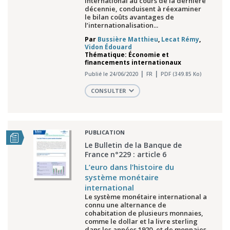
international au cours de la dernière
décennie, conduisent à réexaminer
le bilan coûts avantages de
l’internationalisation...
Par
Bussière Matthieu
,
Lecat Rémy
,
Vidon Édouard
Thématique: Économie et
financements internationaux
Publié le 24/06/2020
FR
PDF (349.85 Ko)
CONSULTER
PUBLICATION
Le Bulletin de la Banque de
France n°229 : article 6
L’euro dans l’histoire du
système monétaire
international
Le système monétaire international a
connu une alternance de
cohabitation de plusieurs monnaies,
comme le dollar et la livre sterling
dans les années 1920, et de monnaies