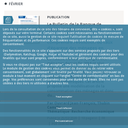
FÉVRIER
PUBLICATION
Le Bulletin de la Banque de
France n°227 : article 9
Lors de la consultation de ce site des témoins de connexion, dits « cookies », sont
déposés sur votre terminal. Certains cookies sont nécessaires au fonctionnement
La composition du revenu aide à
de ce site, aussi la gestion de ce site requiert l’utilisation de cookies de mesure de
fréquentation et de performance. Ces cookies requis sont exemptés de
comprendre l’évolution du taux
consentement.
d’épargne des ménages en
Des fonctionnalités de ce site s’appuient sur des services proposés par des tiers
France
(Dailymotion, Katchup, Google, Hotjar et Youtube) et génèrent des cookies pour des
La hausse du taux d’épargne des
finalités qui leur sont propres, conformément à leur politique de confidentialité.
ménages depuis fin 2018 et plus
Si vous ne cliquez pas sur "Tout accepter", seul les cookies requis seront utilisés.
globalement ses mouvements
Le module de gestion des cookies vous permet de donner ou de retirer votre
importants depuis dix ans invitent à
consentement, soit globalement soit finalité par finalité. Vous pouvez retrouver ce
module à tout moment en cliquant sur l’onglet "Centre de confidentialité" en bas de
revisiter ses déterminants
page. Vos préférences sont conservées pour une durée de 6 mois. Elles ne sont pas
macroéconomiques. Cet article
cédées à des tiers ni utilisées à d'autres fins.
propose une modélisation de la
consommation des ménages et donc
du...
Tout accepter
Par
Ouvrard Jean-François
,
Thubin
Camille
Tout refuser
Thématique: Recherche économique
Publié le 25/02/2020
10 page(s)
FR
Personnaliser
PDF (500.02 Ko)