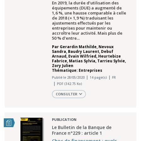
En 2019, la durée d’utilisation des
équipements (DUE) a augmenté de
1,6 %, une hausse comparable à celle
de 2018 (+ 1,9 %) traduisant les
ajustements effectués par les
entreprises pour maintenir ou
accroître leur activité. Mais plus de
50 % d’entre...
Par
Gerardin Mathilde
,
Nevoux
Sandra
,
Baudry Laurent
,
Debuf
Arnaud
,
Evain Wilfried
,
Heurtebize
Fabrice
,
Matias Sylvia
,
Tarrieu Sylvie
,
Zory Julien
Thématique: Entreprises
Publié le 28/05/2020
14 page(s)
FR
PDF (342.75 Ko)
CONSULTER
PUBLICATION
Le Bulletin de la Banque de
France n°229 : article 1
Choc de financement : quels